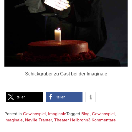
Schickgruber zu Gast bei der Imaginale
teilen
teilen
Posted in
Gewinnspiel
,
Imaginale
Tagged
Blog
,
Gewinnspiel
,
zu
Imaginale
,
Neville Tranter
,
Theater Heilbronn
3 Kommentare
Gewinnsp