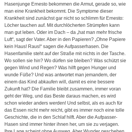
Hasenjunge Ernesto bekommen die Armut, gerade so, wie
man eine Krankheit bekommt. Die Symptome dieser
Krankheit sind zunächst gar nicht so schlimm für Ernesto:
Löcher tauchen auf. Mit durchlöcherten Strümpfen kann
man gut leben. Oder im Dach – da „hat man mehr frische
Luft“, sagt der Vater. Aber in den Papieren? „Ohne Papiere
kein Haus! Raus!“ sagen die Aufpasserhasen. Die
Hasenfamilie steht auf der Straße mit nichts in der Tasche.
Wo sollen sie hin? Wo dürfen sie bleiben? Was schützt sie
gegen Wind und Regen? Was hilft gegen Hunger und
wunde Füße? Und was antwortet man jemandem, der
einem das Kind abkaufen will, damit es eine bessere
Zukunft hat? Die Familie bleibt zusammen, immer voran
geht der Weg, und das Beste daraus machen, es wird
schon wieder anders werden! Und selbst, als es auch für
das Essen nicht mehr reicht, gibt es immer noch eine tolle
Geschichte, die in den Schlaf hilft. Aber die Aufpasser-
Hasen sind immer hinter ihnen her, um sie zu verjagen.
Ihre Lage scheint ohne Ausweg. Aber Wunder geschehen.