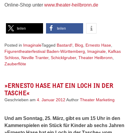
Online-Shop unter
www.theater-heilbronn.de
teilen
teilen
Posted in
Imaginale
Tagged
Bastard!
,
Blog
,
Ernesto Hase
,
Figurentheaterfestival Baden-Württemberg
,
Imaginale
,
Kafkas
Schloss
,
Neville Tranter
,
Schicklgruber
,
Theater Heilbronn
,
Zauberflöte
»ERNESTO HASE HAT EIN LOCH IN DER
TASCHE«
Geschrieben am
4. Januar 2012
Author
Theater Marketing
Und am Sonntag, 25. März, gibt es um 15 Uhr in den
Kammerspielen ein Stück für Kinder ab sechs Jahren
»Ernesto Hase hat ein Loch in der Tasche« vom