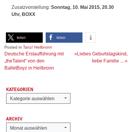
Zusatzvorstellung:
Sonntag, 10. Mai 2015, 20.30
Uhr, BOXX
teilen
teilen
Posted in
Tanz! Heilbronn
Beitragsnavigation
Deutsche Erstaufführung mit
»Liebes Geburtstagskind,
„theTalent“ von den
liebe Familie …«
BalletBoyz in Heilbronn
KATEGORIEN
Kategorien
Kategorie auswählen
ARCHIV
Archiv
Monat auswählen