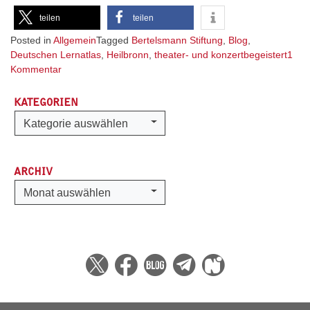
teilen
teilen
Posted in
Allgemein
Tagged
Bertelsmann Stiftung
,
Blog
,
Deutschen Lernatlas
,
Heilbronn
,
theater- und konzertbegeistert
1
zu
Kommentar
Deutscher
Lernatlas
KATEGORIEN
weist
Kategorien
Kategorie auswählen
aus:
Wir
leben
ARCHIV
in
einer
Archiv
Monat auswählen
wirklich
theaterbegeisterten
Region