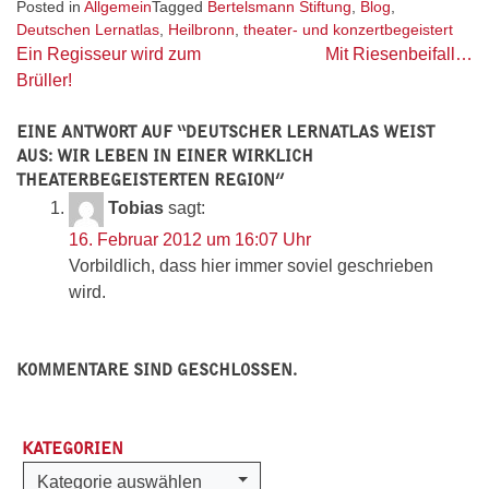
Posted in
Allgemein
Tagged
Bertelsmann Stiftung
,
Blog
,
Deutschen Lernatlas
,
Heilbronn
,
theater- und konzertbegeistert
Beitragsnavigation
Ein Regisseur wird zum
Mit Riesenbeifall…
Brüller!
EINE ANTWORT AUF “
DEUTSCHER LERNATLAS WEIST
AUS: WIR LEBEN IN EINER WIRKLICH
THEATERBEGEISTERTEN REGION
”
Tobias
sagt:
16. Februar 2012 um 16:07 Uhr
Vorbildlich, dass hier immer soviel geschrieben
wird.
KOMMENTARE SIND GESCHLOSSEN.
KATEGORIEN
Kategorien
Kategorie auswählen