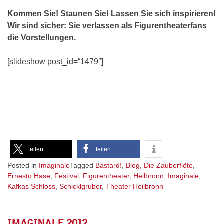
Kommen Sie! Staunen Sie! Lassen Sie sich inspirieren!
Wir sind sicher: Sie verlassen als Figurentheaterfans
die Vorstellungen.
[slideshow post_id=“1479″]
teilen
teilen
Posted in
Imaginale
Tagged
Bastard!
,
Blog
,
Die Zauberflöte
,
Ernesto Hase
,
Festival
,
Figurentheater
,
Heilbronn
,
Imaginale
,
Kafkas Schloss
,
Schicklgruber
,
Theater Heilbronn
IMAGINALE 2012