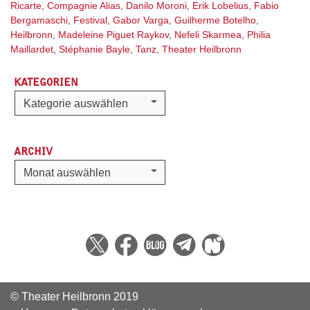
Ricarte
,
Compagnie Alias
,
Danilo Moroni
,
Erik Lobelius
,
Fabio
Bergamaschi
,
Festival
,
Gabor Varga
,
Guilherme Botelho
,
Heilbronn
,
Madeleine Piguet Raykov
,
Nefeli Skarmea
,
Philia
Maillardet
,
Stéphanie Bayle
,
Tanz
,
Theater Heilbronn
KATEGORIEN
Kategorien
Kategorie auswählen
ARCHIV
Archiv
Monat auswählen
© Theater Heilbronn 2019