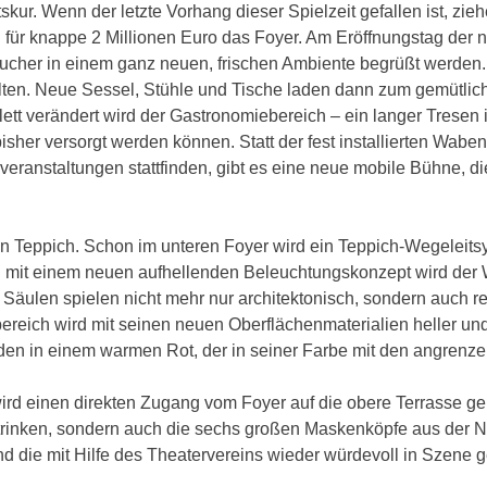
skur. Wenn der letzte Vorhang dieser Spielzeit gefallen ist, zie
 für knappe 2 Millionen Euro das Foyer. Am Eröffnungstag der 
sucher in einem ganz neuen, frischen Ambiente begrüßt werden
alten. Neue Sessel, Stühle und Tische laden dann zum gemütlic
tt verändert wird der Gastronomiebereich – ein langer Tresen
bisher versorgt werden können. Statt der fest installierten Wabe
veranstaltungen stattfinden, gibt es eine neue mobile Bühne, die
en Teppich. Schon im unteren Foyer wird ein Teppich-Wegeleit
n mit einem neuen aufhellenden Beleuchtungskonzept wird der
Säulen spielen nicht mehr nur architektonisch, sondern auch re
ereich wird mit seinen neuen Oberflächenmaterialien heller un
oden in einem warmen Rot, der in seiner Farbe mit den angrenz
rd einen direkten Zugang vom Foyer auf die obere Terrasse ge
n trinken, sondern auch die sechs großen Maskenköpfe aus der 
nd die mit Hilfe des Theatervereins wieder würdevoll in Szene g