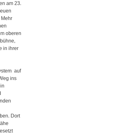
hen am 23.
neuen
. Mehr
hen
 im oberen
nbühne,
 in ihrer
system auf
 Weg ins
in
d
enden
ben. Dort
Nähe
esetzt