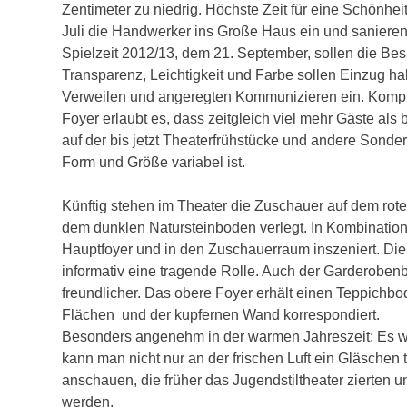
Zentimeter zu niedrig. Höchste Zeit für eine Schönheit
Juli die Handwerker ins Große Haus ein und sanieren
Spielzeit 2012/13, dem 21. September, sollen die Be
Transparenz, Leichtigkeit und Farbe sollen Einzug h
Verweilen und angeregten Kommunizieren ein. Komple
Foyer erlaubt es, dass zeitgleich viel mehr Gäste als 
auf der bis jetzt Theaterfrühstücke und andere Sonder
Form und Größe variabel ist.
Künftig stehen im Theater die Zuschauer auf dem rot
dem dunklen Natursteinboden verlegt. In Kombinatio
Hauptfoyer und in den Zuschauerraum inszeniert. Die 
informativ eine tragende Rolle. Auch der Garderobenb
freundlicher. Das obere Foyer erhält einen Teppichb
Flächen und der kupfernen Wand korrespondiert.
Besonders angenehm in der warmen Jahreszeit: Es wi
kann man nicht nur an der frischen Luft ein Gläsche
anschauen, die früher das Jugendstiltheater zierten u
werden.