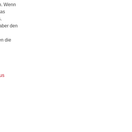
en. Wenn
Das
.
 aber den
en die
us