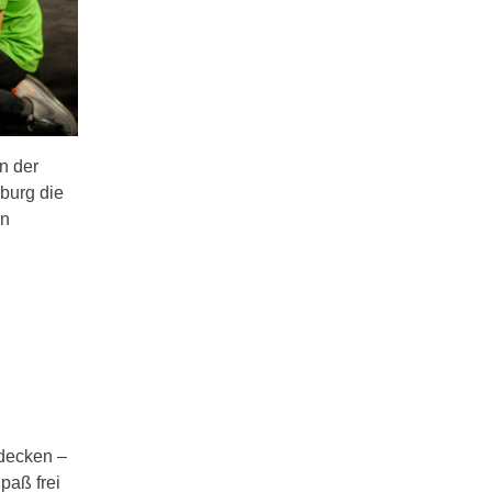
n der
burg die
en
decken –
paß frei