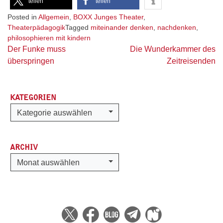
teilen
teilen
Posted in
Allgemein
,
BOXX Junges Theater
,
Theaterpädagogik
Tagged
miteinander denken
,
nachdenken
,
philosophieren mit kindern
Beitragsnavigation
Der Funke muss
Die Wunderkammer des
überspringen
Zeitreisenden
KATEGORIEN
Kategorien
Kategorie auswählen
ARCHIV
Archiv
Monat auswählen