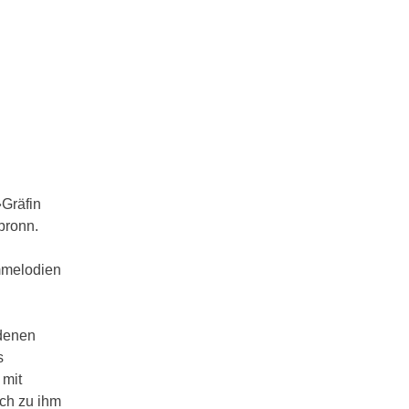
»Gräfin
bronn.
rmmelodien
edenen
s
 mit
ich zu ihm