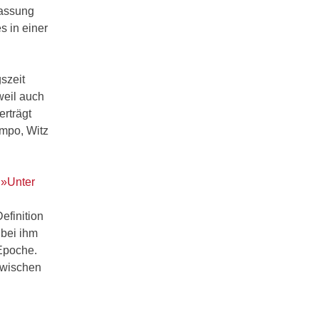
lassung
s in einer
szeit
weil auch
erträgt
empo, Witz
»Unter
efinition
 bei ihm
 Epoche.
zwischen