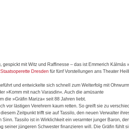
, gespickt mit Witz und Raffinesse – das ist Emmerich Kálmás 
 Staatsoperette Dresden
für fünf Vorstellungen ans Theater Heil
eführt und entwickelte sich schnell zum Welterfolg mit Ohrwu
der »Komm mit nach Varasdin«. Auch die amüsante
 die »Gräfin Mariza« seit 88 Jahren liebt.
ich vor lästigen Verehrern kaum retten. So greift sie zu verschi
diesem Zeitpunkt trifft sie auf Tassilo, den neuen Verwalter ihre
Sinn. Tassilo ist in Wirklichkeit ein verarmter junger Baron, der
seiner jüngeren Schwester finanzieren will. Die Gräfin fühlt s