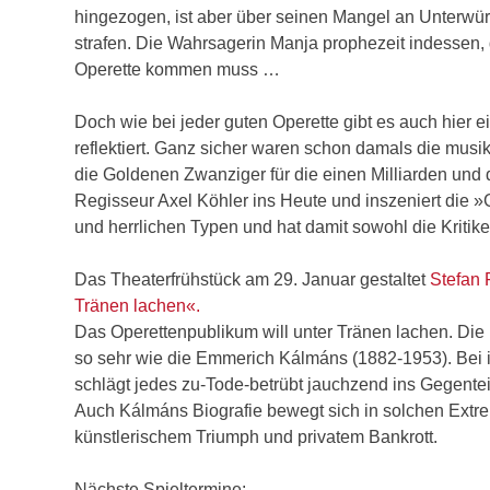
hingezogen, ist aber über seinen Mangel an Unterwürfig
strafen. Die Wahrsagerin Manja prophezeit indessen, 
Operette kommen muss …
Doch wie bei jeder guten Operette gibt es auch hier
reflektiert. Ganz sicher waren schon damals die musik
die Goldenen Zwanziger für die einen Milliarden und 
Regisseur Axel Köhler ins Heute und inszeniert die »
und herrlichen Typen und hat damit sowohl die Kritik
Das Theaterfrühstück am 29. Januar gestaltet
Stefan 
Tränen lachen«.
Das Operettenpublikum will unter Tränen lachen. Die 
so sehr wie die Emmerich Kálmáns (1882-1953). Bei i
schlägt jedes zu-Tode-betrübt jauchzend ins Gegentei
Auch Kálmáns Biografie bewegt sich in solchen Extr
künstlerischem Triumph und privatem Bankrott.
Nächste Spieltermine: