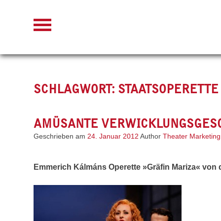
Skip
to
content
SCHLAGWORT:
STAATSOPERETTE
AMÜSANTE VERWICKLUNGSGES
Geschrieben am
24. Januar 2012
Author
Theater Marketing
Emmerich Kálmáns Operette »Gräfin Mariza« von d