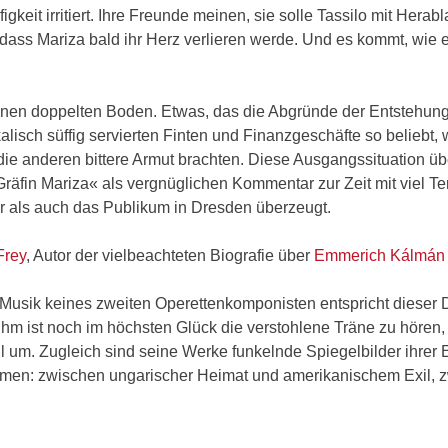
keit irritiert. Ihre Freunde meinen, sie solle Tassilo mit Herab
dass Mariza bald ihr Herz verlieren werde. Und es kommt, wie e
 einen doppelten Boden. Etwas, das die Abgründe der Entstehung
alisch süffig servierten Finten und Finanzgeschäfte so beliebt, 
die anderen bittere Armut brachten. Diese Ausgangssituation üb
Gräfin Mariza« als vergnüglichen Kommentar zur Zeit mit viel T
er als auch das Publikum in Dresden überzeugt.
Frey
, Autor der vielbeachteten Biografie über
Emmerich Kálmán 
Musik keines zweiten Operettenkomponisten entspricht dieser D
hm ist noch im höchsten Glück die verstohlene Träne zu hören,
l um. Zugleich sind seine Werke funkelnde Spiegelbilder ihrer
emen: zwischen ungarischer Heimat und amerikanischem Exil, 