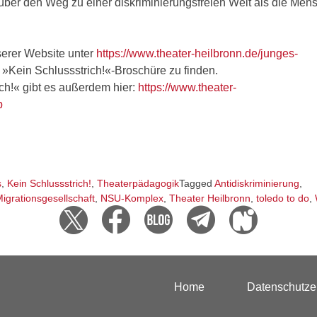
er den Weg zu einer diskriminierungsfreien Welt als die Mens
serer Website unter
https://www.theater-heilbronn.de/junges-
 »Kein Schlussstrich!«-Broschüre zu finden.
ch!« gibt es außerdem hier:
https://www.theater-
p
s
,
Kein Schlussstrich!
,
Theaterpädagogik
Tagged
Antidiskriminierung
,
igrationsgesellschaft
,
NSU-Komplex
,
Theater Heilbronn
,
toledo to do
,
Home
Datenschutze