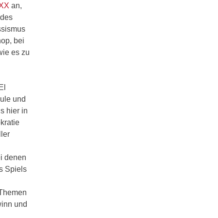
OXX
an,
 des
ssismus
op, bei
wie es zu
El
hule und
 hier in
kratie
ler
ei denen
s Spiels
e Themen
winn und