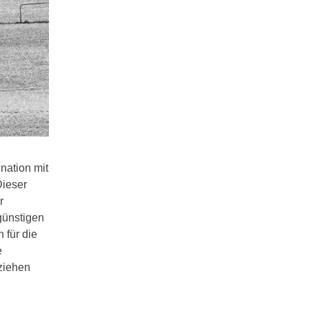
nation mit
Dieser
r
günstigen
 für die
e
 ziehen