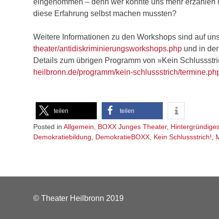
eingenommen – denn wer könnte uns mehr erzählen üb
diese Erfahrung selbst machen mussten?
Weitere Informationen zu den Workshops sind auf un
theater/antidiskriminierungsworkshops.php
und in der
Details zum übrigen Programm von »Kein Schlussstri
heilbronn.de/programm/kein-schlussstrich/termine.ph
teilen
teilen
Posted in
Allgemein
,
BOXX Junges Theater
,
Hintergründige
Demokratiebildung
,
DemokratieBOXX
,
Kein Schlussstrich!
,
M
© Theater Heilbronn 2019