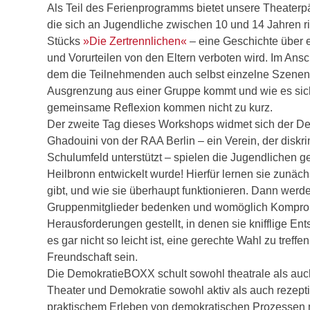
Als Teil des Ferienprogramms bietet unsere Theater
die sich an Jugendliche zwischen 10 und 14 Jahren r
Stücks
»Die Zertrennlichen«
– eine Geschichte über 
und Vorurteilen von den Eltern verboten wird. Im Ans
dem die Teilnehmenden auch selbst einzelne Szenen 
Ausgrenzung aus einer Gruppe kommt und wie es sich
gemeinsame Reflexion kommen nicht zu kurz.
Der zweite Tag dieses Workshops widmet sich der Demo
Ghadouini von der RAA Berlin – ein Verein, der diskri
Schulumfeld unterstützt – spielen die Jugendlichen 
Heilbronn entwickelt wurde! Hierfür lernen sie zunäc
gibt, und wie sie überhaupt funktionieren. Dann werde
Gruppenmitglieder bedenken und womöglich Kompromi
Herausforderungen gestellt, in denen sie knifflige Ent
es gar nicht so leicht ist, eine gerechte Wahl zu tre
Freundschaft sein.
Die DemokratieBOXX schult sowohl theatrale als au
Theater und Demokratie sowohl aktiv als auch rezep
praktischem Erleben von demokratischen Prozessen