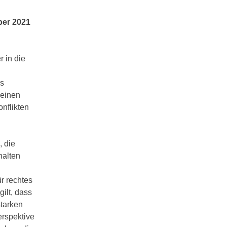
ber 2021
 in die
es
 einen
nflikten
 die
halten
ür rechtes
ilt, dass
tarken
erspektive