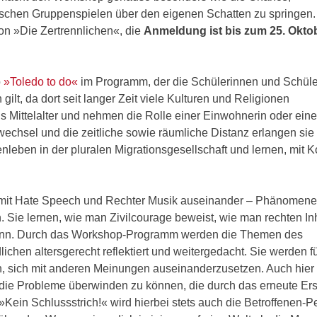
ischen Gruppenspielen über den eigenen Schatten zu springen.
on »Die Zertrennlichen«, die
Anmeldung ist bis zum 25. Okto
p
»Toledo to do«
im Programm, der die Schülerinnen und Schüler
 gilt, da dort seit langer Zeit viele Kulturen und Religionen
 Mittelalter und nehmen die Rolle einer Einwohnerin oder ein
echsel und die zeitliche sowie räumliche Distanz erlangen sie
leben in der pluralen Migrationsgesellschaft und lernen, mit Ko
 mit Hate Speech und Rechter Musik auseinander – Phänomene,
 Sie lernen, wie man Zivilcourage beweist, wie man rechten In
kann. Durch das Workshop-Programm werden die Themen des
ichen altersgerecht reflektiert und weitergedacht. Sie werden f
, sich mit anderen Meinungen auseinanderzusetzen. Auch hier g
die Probleme überwinden zu können, die durch das erneute Ers
»Kein Schlussstrich!« wird hierbei stets auch die Betroffenen-P