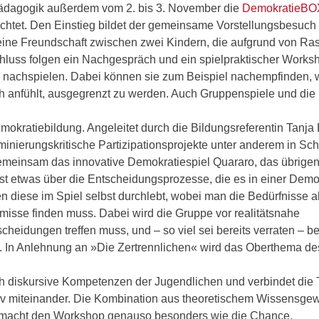
pädagogik außerdem vom 2. bis 3. November die
DemokratieB
ichtet. Den Einstieg bildet der gemeinsame Vorstellungsbesuch
eine Freundschaft zwischen zwei Kindern, die aufgrund von Ra
chluss folgen ein Nachgespräch und ein spielpraktischer Worksh
nachspielen. Dabei können sie zum Beispiel nachempfinden, 
 anfühlt, ausgegrenzt zu werden. Auch Gruppenspiele und die
kratiebildung. Angeleitet durch die Bildungsreferentin Tanja 
minierungskritische Partizipationsprojekte unter anderem in Sc
gemeinsam das innovative Demokratiespiel Quararo, das übrigens
hst etwas über die Entscheidungsprozesse, die es in einer Demo
n diese im Spiel selbst durchlebt, wobei man die Bedürfnisse al
sse finden muss. Dabei wird die Gruppe vor realitätsnahe
scheidungen treffen muss, und – so viel sei bereits verraten – b
ffen. In Anlehnung an »Die Zertrennlichen« wird das Oberthema de
ch diskursive Kompetenzen der Jugendlichen und verbindet di
tiv miteinander. Die Kombination aus theoretischem Wissensge
 macht den Workshop genauso besonders wie die Chance,