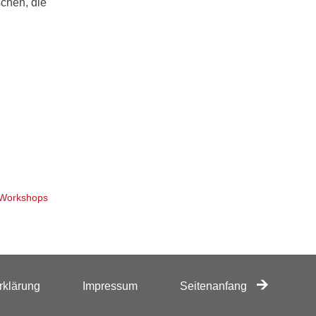
chen, die
Workshops
rklärung
Impressum
Seitenanfang