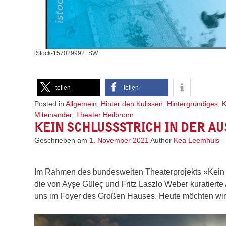
iStock-157029992_SW
teilen
teilen
Posted in
Allgemein
,
Hinter den Kulissen
,
Hintergründiges
,
K
Miteinander
,
Theater Heilbronn
KEIN SCHLUSSSTRICH IN DER A
Geschrieben am
1. November 2021
Author
Kea Leemhuis
Im Rahmen des bundesweiten Theaterprojekts »Kein 
die von Ayşe Güleç und Fritz Laszlo Weber kuratiert
uns im Foyer des Großen Hauses. Heute möchten wir