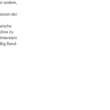
er andere,
tionen der
arische
Bühne zu
interstein
 Big Band-