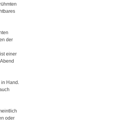
erühmten
chtbares
nten
nen der
st einer
n Abend
 in Hand.
 auch
eintlich
en oder