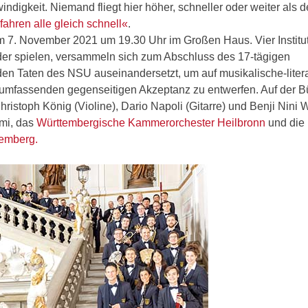
digkeit. Niemand fliegt hier höher, schneller oder weiter als d
fahren alle gleich schnell«
.
am 7. November 2021 um 19.30 Uhr im Großen Haus. Vier Institu
der spielen, versammeln sich zum Abschluss des 17-tägigen
 den Taten des NSU auseinandersetzt, um auf musikalische-liter
r umfassenden gegenseitigen Akzeptanz zu entwerfen. Auf der 
istoph König (Violine), Dario Napoli (Gitarre) und Benji Nini W
mi, das
Württembergische Kammerorchester Heilbronn
und die
temberg.