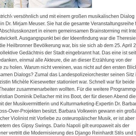
trich!‹ versöhnlich und mit einem großen musikalischen Dialog
n Dr. Mirjam Meuser. Sie hat die gesamte Veranstaltungsreihe 
as Abschlusskonzert in einem gemeinsamen Brainstorming mit Int
ickelt. Ausgangspunkt bei der Ideenfindung war die Theresi
 die Heilbronner Bevölkerung war, bis sie sich ab dem 25. April
ollektive Gedächtnis der Stadt eingebrannt hat. Das eine ist sei
anken, einmal alle Akteure, die an dieser Erzählung von der
zu holen. Warum nicht vereinen, was nicht auf den ersten Blic
men Dialogs? Zumal das Landespolizeiorchester seinen Sitz 
istin Michèle Kiesewetter stationiert war. Schnell war für beide
 Theater zusammenarbeiten wollten. Für die weitere Programmg
istian Dominik Dellacher mit ins Boot, der für diesen Abend die
it der Musikvermittlerin und Kulturmarketing-Expertin Dr. Barba
oss-Over-Projekten besitzt. Barbara Volkwein gewann ein großa
cher Violinist mit Vorliebe zu osteuropäischer Musik, er ist aber
etern des Gipsy Swings. Dario Napoli gilt europaweit als der
er vertritt die Modernisierung des Django Reinhardt Stils und tr