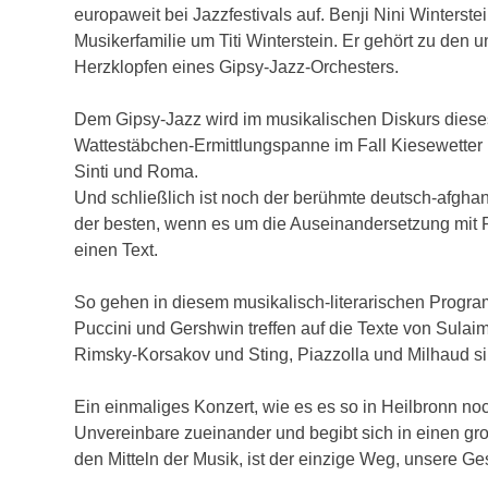
europaweit bei Jazzfestivals auf. Benji Nini Winterst
Musikerfamilie um Titi Winterstein. Er gehört zu den 
Herzklopfen eines Gipsy-Jazz-Orchesters.
Dem Gipsy-Jazz wird im musikalischen Diskurs dies
Wattestäbchen-Ermittlungspanne im Fall Kiesewetter ri
Sinti und Roma.
Und schließlich ist noch der berühmte deutsch-afgha
der besten, wenn es um die Auseinandersetzung mit R
einen Text.
So gehen in diesem musikalisch-literarischen Prog
Puccini und Gershwin treffen auf die Texte von Sulai
Rimsky-Korsakov und Sting, Piazzolla und Milhaud si
Ein einmaliges Konzert, wie es es so in Heilbronn no
Unvereinbare zueinander und begibt sich in einen gr
den Mitteln der Musik, ist der einzige Weg, unsere Ges