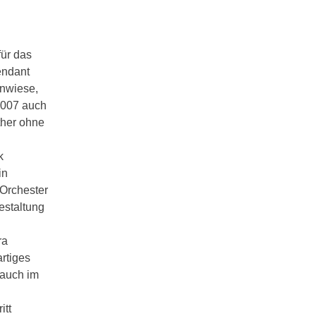
für das
endant
enwiese,
 2007 auch
ther ohne
k
in
 Orchester
estaltung
ra
rtiges
 auch im
itt