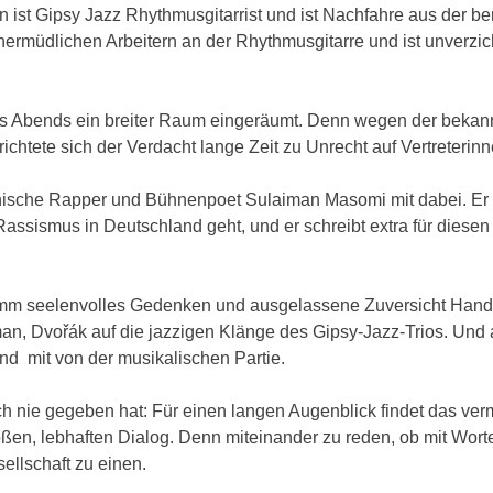
ein ist Gipsy Jazz Rhythmusgitarrist und ist Nachfahre aus der b
unermüdlichen Arbeitern an der Rhythmusgitarre und ist unverzi
es Abends ein breiter Raum eingeräumt. Denn wegen der bekan
chtete sich der Verdacht lange Zeit zu Unrecht auf Vertreterin
nische Rapper und Bühnenpoet Sulaiman Masomi mit dabei. Er i
assismus in Deutschland geht, und er schreibt extra für diese
ramm seelenvolles Gedenken und ausgelassene Zuversicht Hand
man, Dvořák auf die jazzigen Klänge des Gipsy-Jazz-Trios. Und
nd mit von der musikalischen Partie.
ch nie gegeben hat: Für einen langen Augenblick findet das verm
oßen, lebhaften Dialog. Denn miteinander zu reden, ob mit Wort
ellschaft zu einen.