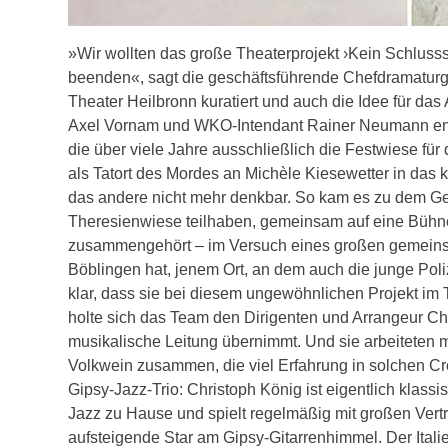
»Wir wollten das große Theaterprojekt ›Kein Schlusss
beenden«, sagt die geschäftsführende Chefdramaturgi
Theater Heilbronn kuratiert und auch die Idee für d
Axel Vornam und WKO-Intendant Rainer Neumann entw
die über viele Jahre ausschließlich die Festwiese für
als Tatort des Mordes an Michèle Kiesewetter in das k
das andere nicht mehr denkbar. So kam es zu dem Ged
Theresienwiese teilhaben, gemeinsam auf eine Bühne 
zusammengehört – im Versuch eines großen gemeinsa
Böblingen hat, jenem Ort, an dem auch die junge Poliz
klar, dass sie bei diesem ungewöhnlichen Projekt im
holte sich das Team den Dirigenten und Arrangeur Chr
musikalische Leitung übernimmt. Und sie arbeiteten m
Volkwein zusammen, die viel Erfahrung in solchen Cr
Gipsy-Jazz-Trio: Christoph König ist eigentlich klassis
Jazz zu Hause und spielt regelmäßig mit großen Vertr
aufsteigende Star am Gipsy-Gitarrenhimmel. Der Italien