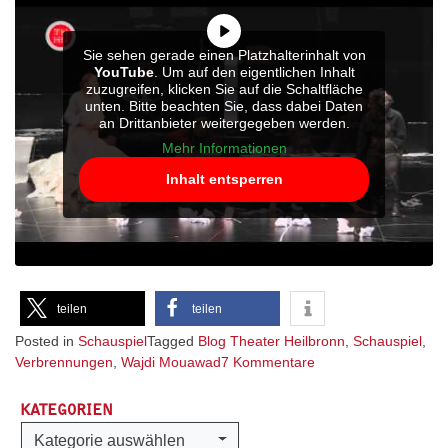
Sie sehen gerade einen Platzhalterinhalt von
YouTube
. Um auf den eigentlichen Inhalt
zuzugreifen, klicken Sie auf die Schaltfläche
unten. Bitte beachten Sie, dass dabei Daten
an Drittanbieter weitergegeben werden.
Mehr Informationen
Inhalt entsperren
teilen
teilen
Posted in
Schauspiel
Tagged
Blog Theater Heilbronn
,
Schauspiel
,
zu
Verbrennungen
,
Wajdi Mouawad
7 Kommentare
Der
Videotrailer
KATEGORIEN
„Verbrennungen“
Kategorien
Kategorie auswählen
ist