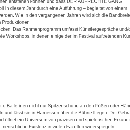
ktionen entstehen können und dass DER AUFRECHTE GANG
oll in diesem Jahr durch eine Aufführung – begleitet von einem
erden. Wie in den vergangenen Jahren wird sich die Bandbreit
n Produktionen
strecken. Das Rahmenprogramm umfasst Künstlergespräche und/
e Workshops, in denen einige der im Festival auftretenden Kün
ihre Ballerinen nicht nur Spitzenschuhe an den Füßen oder Hä
eln und lässt sie in Harnessen über die Bühne fliegen. Der Gebr
nd öffnet ein Universum von präzisen und spielerischen Erkund
menschliche Existenz in vielen Facetten widerspiegeln.