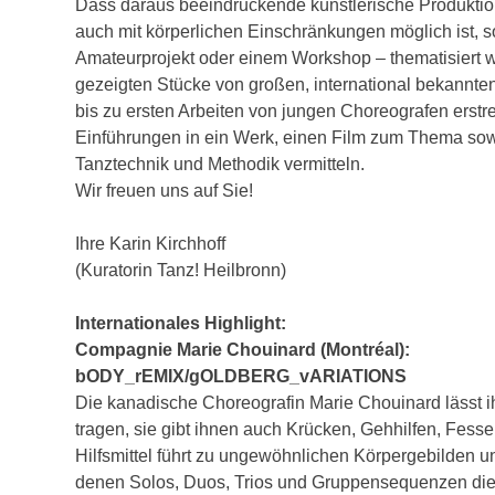
Dass daraus beeindruckende künstlerische Produ
auch mit körperlichen Einschränkungen möglich ist, s
Amateurprojekt oder einem Workshop – thematisiert w
gezeigten Stücke von großen, international bekannte
bis zu ersten Arbeiten von jungen Choreografen er
Einführungen in ein Werk, einen Film zum Thema sowi
Tanztechnik und Methodik vermitteln.
Wir freuen uns auf Sie!
Ihre Karin Kirchhoff
(Kuratorin Tanz! Heilbronn)
Internationales Highlight:
Compagnie Marie Chouinard (Montréal):
bODY_rEMIX/gOLDBERG_vARIATIONS
Die kanadische Choreografin Marie Chouinard lässt 
tragen, sie gibt ihnen auch Krücken, Gehhilfen, Fess
Hilfsmittel führt zu ungewöhnlichen Körpergebilden u
denen Solos, Duos, Trios und Gruppensequenzen die 