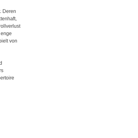
. Deren
tenhaft,
ollverlust
e enge
ielt von
d
rs
ertoire