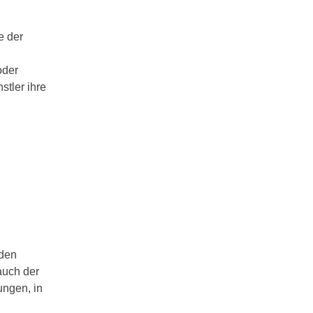
e der
oder
stler ihre
nden
auch der
ungen, in