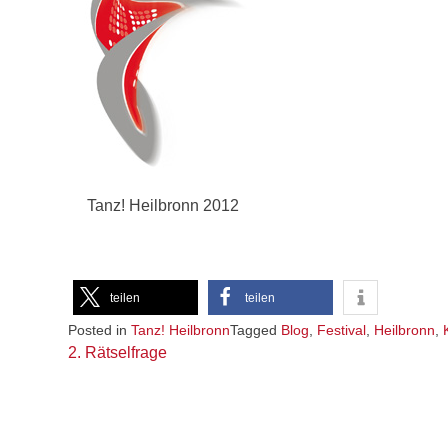
Tanz! Heilbronn 2012
teilen
teilen
Posted in
Tanz! Heilbronn
Tagged
Blog
,
Festival
,
Heilbronn
,
Beitragsnavigation
2. Rätselfrage