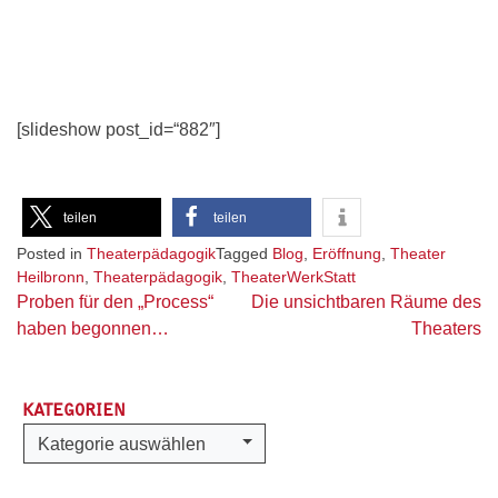
[slideshow post_id=“882″]
teilen
teilen
Posted in
Theaterpädagogik
Tagged
Blog
,
Eröffnung
,
Theater
Heilbronn
,
Theaterpädagogik
,
TheaterWerkStatt
Beitragsnavigation
Proben für den „Process“
Die unsichtbaren Räume des
haben begonnen…
Theaters
KATEGORIEN
Kategorien
Kategorie auswählen