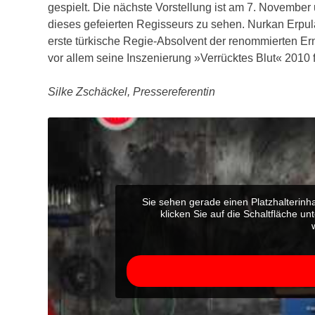
gespielt. Die nächste Vorstellung ist am 7. November
dieses gefeierten Regisseurs zu sehen. Nurkan Erpula
erste türkische Regie-Absolvent der renommierten Er
vor allem seine Inszenierung »Verrücktes Blut« 2010 f
Silke Zschäckel, Pressereferentin
Sie sehen gerade einen Platzhalterinh
klicken Sie auf die Schaltfläche un