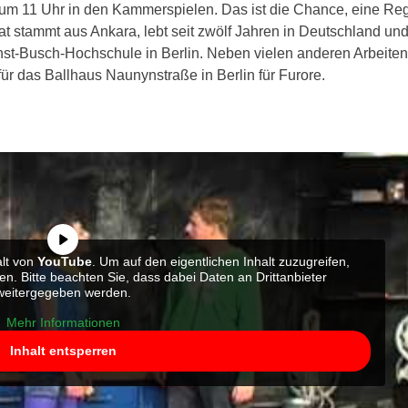
 um 11 Uhr in den Kammerspielen. Das ist die Chance, eine Reg
t stammt aus Ankara, lebt seit zwölf Jahren in Deutschland und 
nst-Busch-Hochschule in Berlin. Neben vielen anderen Arbeiten
ür das Ballhaus Naunynstraße in Berlin für Furore.
alt von
YouTube
. Um auf den eigentlichen Inhalt zuzugreifen,
ten. Bitte beachten Sie, dass dabei Daten an Drittanbieter
weitergegeben werden.
Mehr Informationen
Inhalt entsperren