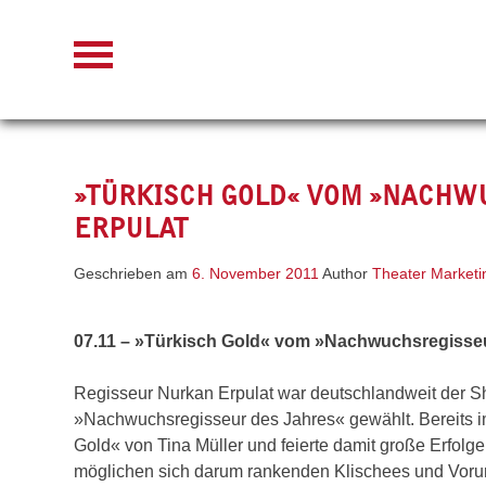
Skip
to
content
»TÜRKISCH GOLD« VOM »NACHW
ERPULAT
Geschrieben am
6. November 2011
Author
Theater Marketi
07.11 – »Türkisch Gold« vom »Nachwuchsregisseu
Regisseur Nurkan Erpulat war deutschlandweit der 
»Nachwuchsregisseur des Jahres« gewählt. Bereits im 
Gold« von Tina Müller und feierte damit große Erfolg
möglichen sich darum rankenden Klischees und Vorurte