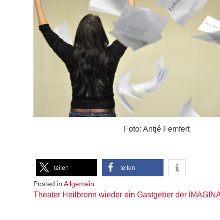
Foto: Antjé Femfert
teilen
teilen
Posted in
Allgemein
Beitragsnavigation
Theater Heilbronn wieder ein Gastgeber der IMAGIN