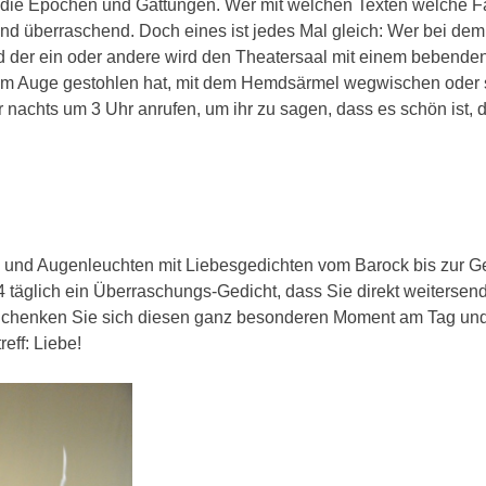
die Epochen und Gattungen. Wer mit welchen Texten welche F
 und überraschend. Doch eines ist jedes Mal gleich: Wer bei dem 
nd der ein oder andere wird den Theatersaal mit einem bebende
s dem Auge gestohlen hat, mit dem Hemdsärmel wegwischen oder
nachts um 3 Uhr anrufen, um ihr zu sagen, dass es schön ist, 
rn und Augenleuchten mit Liebesgedichten vom Barock bis zur G
täglich ein Überraschungs-Gedicht, dass Sie direkt weitersen
 Schenken Sie sich diesen ganz besonderen Moment am Tag un
eff: Liebe!