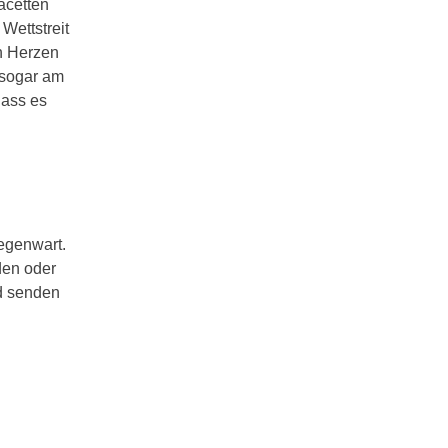
acetten
Wettstreit
n Herzen
 sogar am
dass es
egenwart.
den oder
d senden