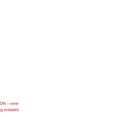
RON – eine
g entsteht