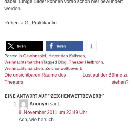
dabei. Einige Bilder können vorab schon hier bewundert
werden.
Rebecca G., Praktikantin
teilen
teilen
Posted in
Gewinnspiel
,
Hinter den Kulissen
,
Weihnachtsmärchen
Tagged
Blog
,
Theater Heilbronn
,
Weihnachtsmärchen
,
Zeichenwettbewerb
Beitragsnavigation
Die unsichtbaren Räume des
Lust auf der Bühne zu
Theaters
stehen?
EINE ANTWORT AUF “
ZEICHENWETTBEWERB
”
Anonym
sagt:
8. November 2011 um 23:49 Uhr
Ach, wie herrlich