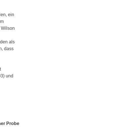
len, ein
em
 Wilson
nden als
n, dass
t
03) und
ner Probe