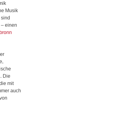
mik
he Musik
 sind
 – einen
lbronn
er
e,
ische
. Die
die mit
immer auch
 von