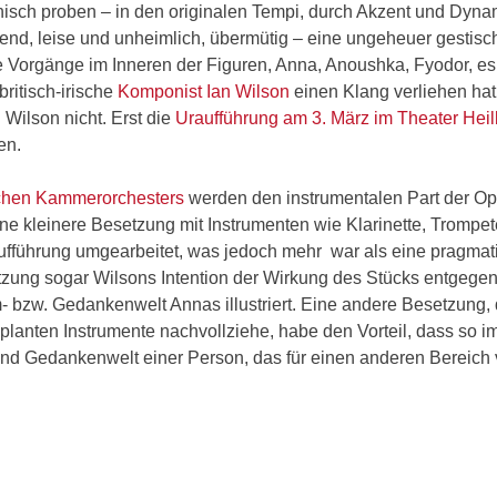
nisch proben – in den originalen Tempi, durch Akzent und Dyna
end, leise und unheimlich, übermütig – eine ungeheuer gestisc
die Vorgänge im Inneren der Figuren, Anna, Anoushka, Fyodor, es
itisch-irische
Komponist Ian Wilson
einen Klang verliehen hat
 Wilson nicht. Erst die
Uraufführung am 3. März im Theater Hei
en.
chen Kammerorchesters
werden den instrumentalen Part der Op
ine kleinere Besetzung mit Instrumenten wie Klarinette, Trompet
raufführung umgearbeitet, was jedoch mehr war als eine pragmat
ung sogar Wilsons Intention der Wirkung des Stücks entgegen
- bzw. Gedankenwelt Annas illustriert. Eine andere Besetzung, 
eplanten Instrumente nachvollziehe, habe den Vorteil, dass so 
 und Gedankenwelt einer Person, das für einen anderen Bereich