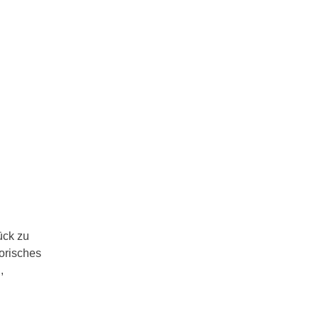
ück zu
torisches
,