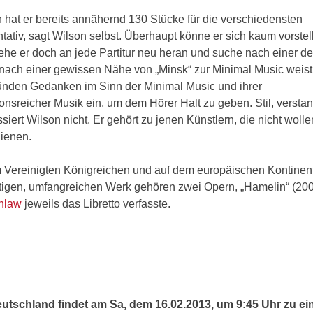
n hat er bereits annähernd 130 Stücke für die verschiedensten
ativ, sagt Wilson selbst. Überhaupt könne er sich kaum vorstel
gehe er doch an jede Partitur neu heran und suche nach einer d
ach einer gewissen Nähe von „Minsk“ zur Minimal Music weist
tünden Gedanken im Sinn der Minimal Music und ihrer
onsreicher Musik ein, um dem Hörer Halt zu geben. Stil, versta
iert Wilson nicht. Er gehört zu jenen Künstlern, die nicht wolle
dienen.
im Vereinigten Königreichen und auf dem europäischen Kontinen
itigen, umfangreichen Werk gehören zwei Opern, „Hamelin“ (20
enlaw
jeweils das Libretto verfasste.
eutschland findet am Sa, dem 16.02.2013, um 9:45 Uhr zu ei