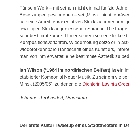
Für sein Werk – mit seinen nicht einmal fünfzig Jahre
Besetzungen geschrieben – sei „Minsk“ nicht repräsent
für seine Arbeit repräsentatives Stück zu benennen, 
jeweiligen Stück angemessenen Sprache. Die Frage n
sehr bestimmt zurück. Hinter keinem seiner Stücke s
Kompositionsverfahren. Wiederholung setze er in akti
wiedererkennbare Handschrift eines Künstlers, interess
man von ihm erwartet, eine bestimmte Ästhetik zu be
Ian Wilson (*1964 im nordirischen Belfast) i
st ein 
etablierter Komponist Neuer Musik. Zu seinem vielse
Minsk (2005/06), zu denen die
Dichterin Lavinia Gre
Johannes Frohnsdorf, Dramaturg
Der erste Kultur-Tweetup eines Stadttheaters in D