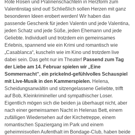
Rote Rosen und Pralinenschachteln in Herzform zum
Valentinstag sind out! Schließlich sollen Herzen mit ganz
besonderen Ideen erobert werden! Wir haben das
passende Geschenk für jeden Valentin und jede Valentina,
jeden Schatz und jede Süße, jeden Ehemann und jede
Geliebte. Individuell und trotzdem ein gemeinsames
Erlebnis, spannend wie ein Krimi und romantisch wie
„Casablanca“, kuscheln wie im Kino und trotzdem live
dabei sein. Das geht nur im Theater!
Passend zum Tag
der Liebe am 14. Februar spielen wir „Eine
Sommernacht“, ein prickelnd-gefühlvolles Schauspiel
mit Live-Musik in den Kammerspielen.
Helena,
Scheidungsanwältin und sitzengelassene Geliebte, trifft
auf Bob, Kleinkrimineller und sympathischer Loser.
Eigentlich mögen sich die beiden ja überhaupt nicht, aber
nach einer gemeinsamen Nacht in Helenas Bett, einem
zufälligen Wiedersehen auf der Kirchetreppe, einem
romantischen Spaziergang im Park und einem
geheimnisvollen Aufenthalt im Bondage-Club, haben beide