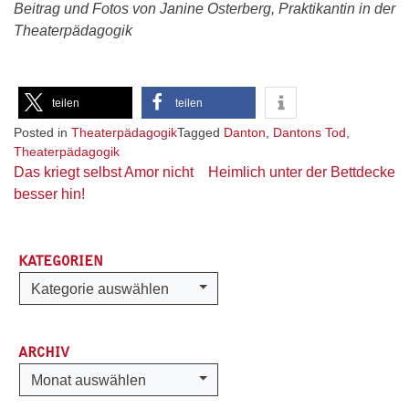
Beitrag und Fotos von Janine Osterberg, Praktikantin in der
Theaterpädagogik
teilen
teilen
Posted in
Theaterpädagogik
Tagged
Danton
,
Dantons Tod
,
Theaterpädagogik
Beitragsnavigation
Das kriegt selbst Amor nicht
Heimlich unter der Bettdecke
besser hin!
KATEGORIEN
Kategorien
Kategorie auswählen
ARCHIV
Archiv
Monat auswählen