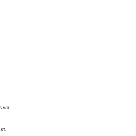
s wir
st.