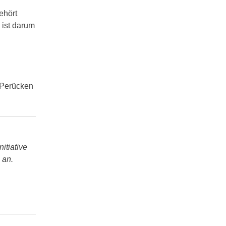
ehört
 ist darum
 Perücken
itiative
 an.