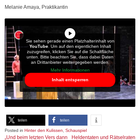
Melanie Amaya, Praktikantin
Sie sehen gerade einen Platzhalterinhalt von
YouTube
. Um auf den eigentlichen Inhalt
zuzugreifen, klicken Sie auf die Schaltfläche
unten. Bitte beachten Sie, dass dabei Daten
an Drittanbieter weitergegeben werden.
Mehr Informationen
Inhalt entsperren
teilen
teilen
Posted in
Hinter den Kulissen
,
Schauspiel
Beitragsnavigation
„Und beim letzten Vers dann
Heldentaten und Rätselraten