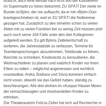
braucht, doch eine Minute nach Acht von der Kassiererin
im Supermarkt zu hören bekommt: ZU SPÄT! Der vierte im
Bunde ist Björn, der nie auftaucht, da er mit »Björn-Out«
krankgeschrieben ist, weil er ZU SPÄT! die Notbremse
gezogen hat. Zusätzlich zu den ohnehin schon zu vielen
Akten mit zu vielen Familien bei zu wenig Zeit müssen jetzt
auch noch seine 104 Fälle unter den drei Kolleginnen
aufgeteilt werden. Es gilt Björns Zettelwirtschaft zu
sortieren, die Jahresstatistik zu verfassen, Termine für
Teambesprechungen abzustimmen, Telefonate zu führen,
Berichte zu schreiben, Kinderärzte zu konsultieren, die
Weihnachtsfeier zu planen und natürlich Kinder vor ihren
Eltern zu retten – möglichst angemessen und rechtlich
unantastbar. Anika, Barbara und Silvia kommen einfach
nicht voran, obwohl sie das Gefühl haben, ständig zu
beschleunigen. Alle drei drohen im »Kaspar Häuser Meer«
der vernachlässigten und misshandelten Kinder zu
ertrinken.
Die Theaterautorin Felicia Zeller hat sich auf Recherche in