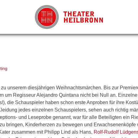
ting
n zu unserem diesjährigen Weihnachtsmärchen. Bis zur Premiere
eam um Regisseur Alejandro Quintana nicht bei Null an. Einzelne
s!), die Schauspieler haben schon erste Anproben für ihre Kost
 Kleidung jedes einzelnen Schauspielers, sehen auch richtig mä
eptions- und Leseprobe genannt, war für alle Beteiligten ein R
n zu bringen, Kinderherzen zu bewegen und Erwachsenenköpfe 
s Kater zusammen mit Philipp Lind als Hans,
Rolf-Rudolf Lüdgen