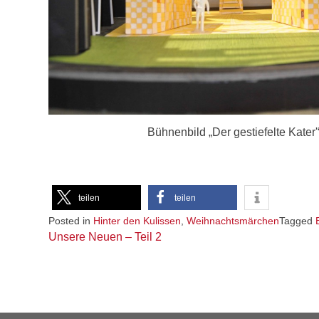
Bühnenbild „Der gestiefelte Kater'
teilen
teilen
Posted in
Hinter den Kulissen
,
Weihnachtsmärchen
Tagged
Beitragsnavigation
Unsere Neuen – Teil 2