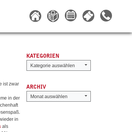
KATEGORIEN
Kategorien
Kategorie auswählen
 ist zwar
ARCHIV
Archiv
Monat auswählen
üme in der
rchenhaft
iesenspaß.
wieder in
s
als