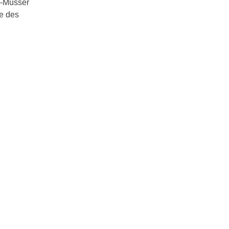
n-Müsser
e des