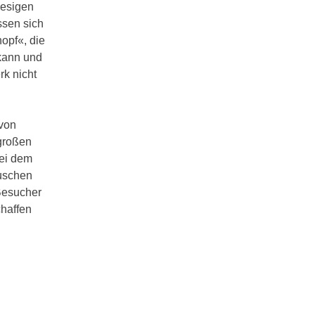
iesigen
ssen sich
opf«, die
 kann und
k nicht
 von
 großen
bei dem
auschen
Besucher
chaffen