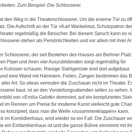
 arbeiten. Zum Beispiel: Die Schlosserei.
t den Weg in die Theaterschlosserei. Um die eiserne Tür zu öf
tz. Die Aufschrift an der Tür »Karl Wankelmut, Schutzpatron de
Theater regelmäßig die Besucher. Bei diesem Spruch kann es s
losserei stehen als Persönlichkeiten und vor allem mit ihrer Arb
 Schlosserei, der seit Bestehen des Hauses am Berliner Platz 
gen Piper und ihren vier Auszubildenden sorgt regelmäßig für
e Kulissen schauen. Riesige Stahlgerüste sind dort aufgebaut.
und eine Wand mit Hämmern, Feilen, Zangen bestimmen das B
ller Art. So etwas vermuten die Zuschauer nicht im Theater. Es
losserei baut, ist an den Vorstellungsabenden selten zu sehen. 
nbild von »Emilia Galotti« dominiert, auf ein kompliziertes Stah
 und im Rennen um Preise für moderne Kunst vielleicht gute Chan
t so konzipiert, dass man die Welle »zusammenklappen« kann.
ck im Komödienhaus, wird wieder so ein Fall. Die Zuschauer w
 ein Einfamilienhaus ist und die ganze Bühne einnimmt mit ih