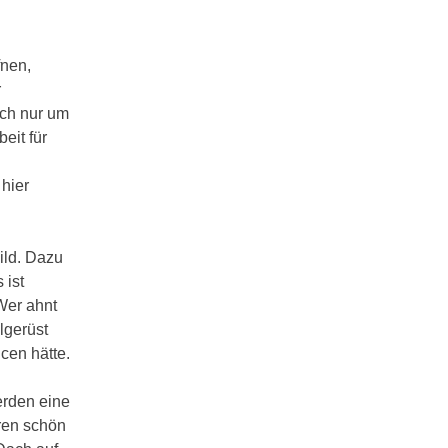
fnen,
r
ich nur um
eit für
hier
ild. Dazu
 ist
Wer ahnt
lgerüst
cen hätte.
erden eine
ren schön