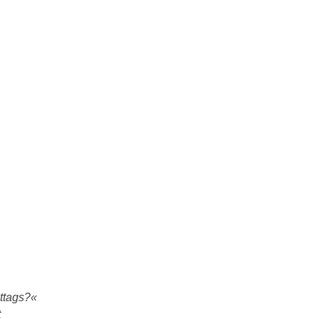
ttags?«
t