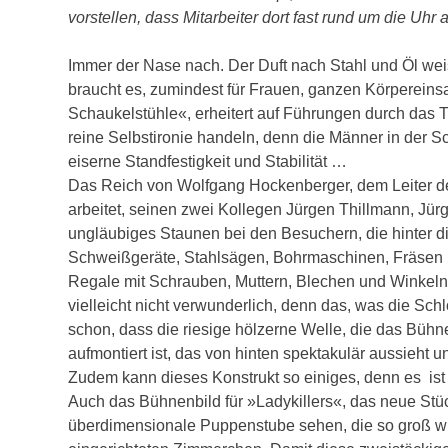
vorstellen, dass Mitarbeiter dort fast rund um die Uhr
Immer der Nase nach. Der Duft nach Stahl und Öl weis
braucht es, zumindest für Frauen, ganzen Körpereinsa
Schaukelstühle«, erheitert auf Führungen durch das 
reine Selbstironie handeln, denn die Männer in der Sch
eiserne Standfestigkeit und Stabilität …
Das Reich von Wolfgang Hockenberger, dem Leiter der
arbeitet, seinen zwei Kollegen Jürgen Thillmann, Jür
ungläubiges Staunen bei den Besuchern, die hinter di
Schweißgeräte, Stahlsägen, Bohrmaschinen, Fräsen 
Regale mit Schrauben, Muttern, Blechen und Winkeln a
vielleicht nicht verwunderlich, denn das, was die Sch
schon, dass die riesige hölzerne Welle, die das Bühne
aufmontiert ist, das von hinten spektakulär aussieht
Zudem kann dieses Konstrukt so einiges, denn es is
Auch das Bühnenbild für »Ladykillers«, das neue Stü
überdimensionale Puppenstube sehen, die so groß wie