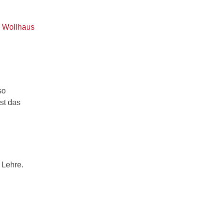
m Wollhaus
so
ist das
r Lehre.