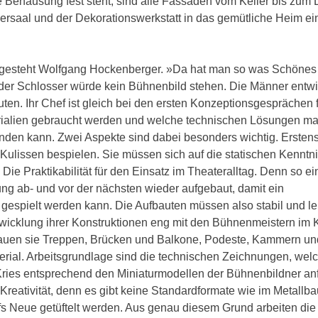
 Behausung fest steht, sind alle Fassaden vom Keller bis zum 
lersaal und der Dekorationswerkstatt in das gemütliche Heim ei
, gesteht Wolfgang Hockenberger. »Da hat man so was Schönes
t der Schlosser würde kein Bühnenbild stehen. Die Männer entw
ten. Ihr Chef ist gleich bei den ersten Konzeptionsgesprächen 
ialien gebraucht werden und welche technischen Lösungen man
den kann. Zwei Aspekte sind dabei besonders wichtig. Erstens
e Kulissen bespielen. Sie müssen sich auf die statischen Kenntn
ie Praktikabilität für den Einsatz im Theateralltag. Denn so ei
ng ab- und vor der nächsten wieder aufgebaut, damit ein
n gespielt werden kann. Die Aufbauten müssen also stabil und le
twicklung ihrer Konstruktionen eng mit den Bühnenmeistern im 
bauen sie Treppen, Brücken und Balkone, Podeste, Kammern un
erial. Arbeitsgrundlage sind die technischen Zeichnungen, wel
Kries entsprechend den Miniaturmodellen der Bühnenbildner anf
Kreativität, denn es gibt keine Standardformate wie im Metallba
fs Neue getüftelt werden. Aus genau diesem Grund arbeiten die 