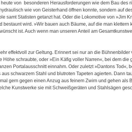
ch heute von besonderen Herausforderungen wie dem Bau des r
r hydraulisch wie von Geisterhand öffnen konnte, sondern auf de
e samt Statisten getanzt hat. Oder die Lokomotive von »Jim Kn
d bestaunt wird. »Wir bauen auch Bäume, auf die man klettern
gewünscht ist. Auch wenn man unseren Anteil am Gesamtkunstwer
r effektvoll zur Geltung. Erinnert sei nur an die Bühnenbilder
ie Höhe schraubte, oder »Ein Käfig voller Narren«, bei dem die
ganzen Portalausschnitt einnahm. Oder zuletzt »Dantons Tod«, 
s aus schwarzem Stahl und blutroten Tapeten agierten. Dann t
 mal gern gegen einen Anzug aus feinem Zwirn und gehen als 
 welche Kunstwerke sie mit Schweißgeräten und Stahlsägen ges