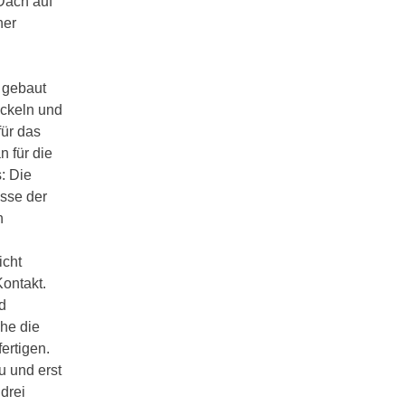
Dach auf
ner
 gebaut
ickeln und
für das
 für die
: Die
isse der
n
icht
Kontakt.
d
che die
ertigen.
u und erst
drei