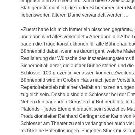
eingerichteten Zimmerchen. Damit diese zweistöckige
Stahlgerüste montiert, die in der Schreinerei, dem Ma
liebenswerten älteren Dame verwandelt werden …
»Zuerst habe ich mich immer ein bisschen gegrämt«
und dann wird alles verkleidet.« Aber ohne die Arbei
bauen die Trägerkonstruktionen für alle Bühnenaufbau
Bühnenbild dabei, wenn es darum geht, welche Mater
Realisierung der Wünsche des Inszenierungsteams fin
Sicherheit all derer, die auf der Bühne stehen und di
Schlosser 100-prozentig verlassen können. Zweitens: D
Bühnenbild wird im Großen Haus nach jeder Vorstellu
Repertoirebetrieb mit einer Vielfalt an Inszenierunge
zugleich sein. Deshalb sind die Schlosser bei der En
Neben den tragenden Gerüsten für Bühnenbildteile 
Plafonds – jedes Element braucht sein spezielles Mat
Produktionsleiter Reinhard Gerlinger oder Karin von 
Schlosser am Theater zu sein verlangt aber auch viel 
recht keine Patentlösungen. Für jedes Stück muss au