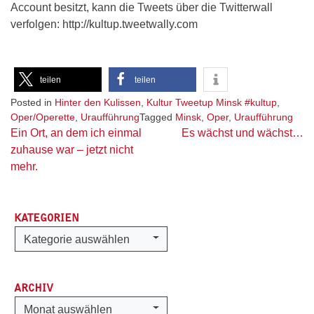
Account besitzt, kann die Tweets über die Twitterwall
verfolgen: http://kultup.tweetwally.com
teilen
teilen
Posted in
Hinter den Kulissen
,
Kultur Tweetup Minsk #kultup
,
Oper/Operette
,
Uraufführung
Tagged
Minsk
,
Oper
,
Uraufführung
Beitragsnavigation
Ein Ort, an dem ich einmal
Es wächst und wächst…
zuhause war – jetzt nicht
mehr.
KATEGORIEN
Kategorien
Kategorie auswählen
ARCHIV
Archiv
Monat auswählen