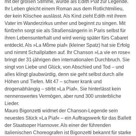
mit der großen Stimme, wurde als Edith Piaf zur Legende.
Ihr Leben gleicht einem Roman aus dem Rotlichtmilieu,
der kein Klischee auslässt. Als Kind zieht Edith mit ihrem
Vater im Wanderzirkus umher und beginnt zu singen. Mit
fünfzehn sorgt sie als Straßensängerin in Paris selbst für
ihren Lebensunterhalt und wird wenig später fürs Cabaret
entdeckt. Als »La Môme piaf« (kleiner Spatz) hat sie Erfolg
und nimmt Schallplatten auf. Ihr Chanson »La vie en rose«
bringt der 31-jährigen den internationalen Durchbruch. Sie
singt von Liebe und Glück, von Abschied und Tod – und
alles klingt glaubwürdig, denn sie geht selbst durch alle
Höhen und Tiefen. Mit 47 – schwer krank und
drogenabhängig – stirbt »La Piaf«. Sie hinterlässt kein
nennenswertes Vermögen, aber rund 300 unsterbliche
Lieder.
Mauro Bigonzetti widmet der Chanson-Legende sein
neuestes Stück »La Piaf« – ein Auftragswerk für das Ballett
der Staatsoper Hannover. Als einer der führenden
italienischen Choreografen ist Bigonzetti bekannt für starke