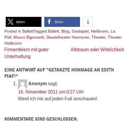
teilen
teilen
Posted in
Ballett
Tagged
Ballett
,
Blog
,
Gastspiel
,
Heilbronn
,
La
Piaf
,
Mauro Bigonzetti
,
Staatstheater Hannover
,
Theater
,
Theater
Heilbronn
Beitragsnavigation
Firmenfeiern mit guter
Albtraum oder Wirklichkeit
Unterhaltung
EINE ANTWORT AUF “
GETANZTE HOMMAGE AN EDITH
PIAF!
”
Anonym
sagt:
16. November 2011 um 0:27 Uhr
Werd ich mir auf jeden Fall anschauen!
KOMMENTARE SIND GESCHLOSSEN.