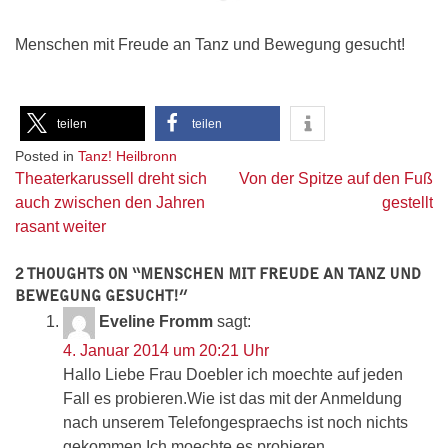
Menschen mit Freude an Tanz und Bewegung gesucht!
teilen
teilen
Posted in
Tanz! Heilbronn
Beitragsnavigation
Theaterkarussell dreht sich
Von der Spitze auf den Fuß
auch zwischen den Jahren
gestellt
rasant weiter
2 THOUGHTS ON “
MENSCHEN MIT FREUDE AN TANZ UND
BEWEGUNG GESUCHT!
”
Eveline Fromm
sagt:
4. Januar 2014 um 20:21 Uhr
Hallo Liebe Frau Doebler ich moechte auf jeden
Fall es probieren.Wie ist das mit der Anmeldung
nach unserem Telefongespraechs ist noch nichts
gekommen.Ich moechte es probieren.