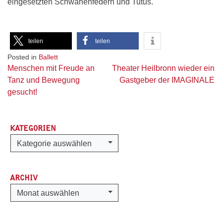
eingesetzten Schwanenfedern und Tutus.
teilen
teilen
Posted in
Ballett
Beitragsnavigation
Menschen mit Freude an
Theater Heilbronn wieder ein
Tanz und Bewegung
Gastgeber der IMAGINALE
gesucht!
KATEGORIEN
Kategorien
Kategorie auswählen
ARCHIV
Archiv
Monat auswählen