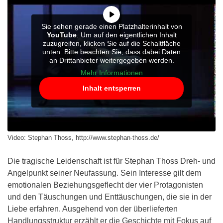
Sie sehen gerade einen Platzhalterinhalt von
YouTube
. Um auf den eigentlichen Inhalt
zuzugreifen, klicken Sie auf die Schaltfläche
unten. Bitte beachten Sie, dass dabei Daten
an Drittanbieter weitergegeben werden.
Mehr Informationen
Inhalt entsperren
Video: Stephan Thoss, http://www.stephan-thoss.de/
Die tragische Leidenschaft ist für Stephan Thoss Dreh- und
Angelpunkt seiner Neufassung. Sein Interesse gilt dem
emotionalen Beziehungsgeflecht der vier Protagonisten
und den Täuschungen und Enttäuschungen, die sie in der
Liebe erfahren. Ausgehend von der überlieferten
Handlungsstruktur erzählt er die Geschichte mit Fokus auf