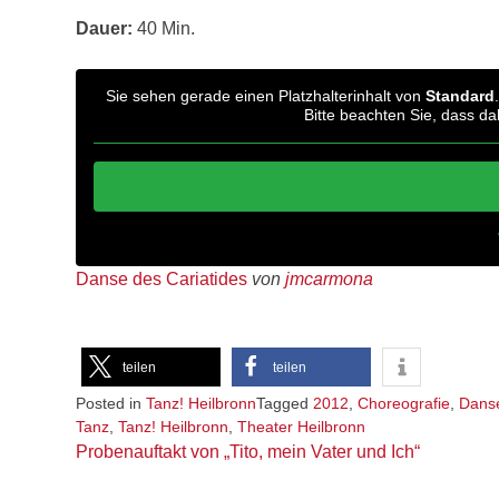
Dauer:
40 Min.
Sie sehen gerade einen Platzhalterinhalt von
Standard
Bitte beachten Sie, dass d
Danse des Cariatides
von
jmcarmona
teilen
teilen
Posted in
Tanz! Heilbronn
Tagged
2012
,
Choreografie
,
Danse
Tanz
,
Tanz! Heilbronn
,
Theater Heilbronn
Beitragsnavigation
Probenauftakt von „Tito, mein Vater und Ich“