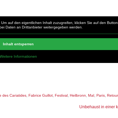
. Um auf den eigentlichen Inhalt zuzugreifen, klicken Sie auf den Button
abei Daten an Drittanbieter weitergegeben werden.
Inhalt entsperren
Weitere Informationen
 des Cariatides
,
Fabrice Guillot
,
Festival
,
Heilbronn
,
MaI
,
Paris
,
Retou
Unbehaust in einer k