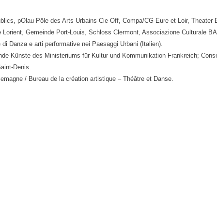
ics, pOlau Pôle des Arts Urbains Cie Off, Compa/CG Eure et Loir, Theater B
e Lorient, Gemeinde Port-Louis, Schloss Clermont, Associazione Culturale 
di Danza e arti performative nei Paesaggi Urbani (Italien).
lende Künste des Ministeriums für Kultur und Kommunikation Frankreich; Conse
aint-Denis.
llemagne / Bureau de la création artistique – Théâtre et Danse.