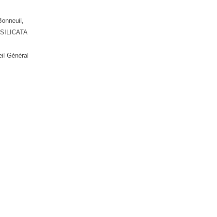
onneuil,
BASILICATA
il Général