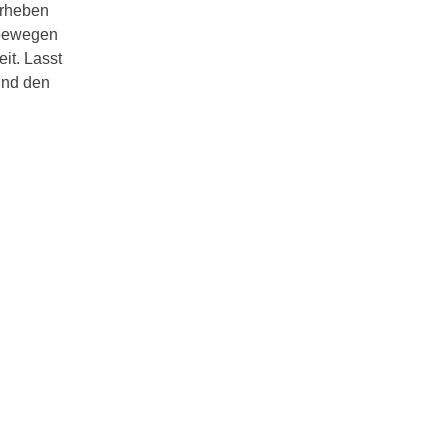
erheben
 bewegen
it. Lasst
und den