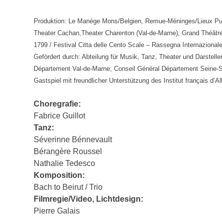
Produktion: Le Manège Mons/Belgien, Remue-Méninges/Lieux Publ
Theater Cachan,Theater Charenton (Val-de-Marne), Grand Théâtr
1799 / Festival Citta delle Cento Scale – Rassegna Internazionale 
Gefördert durch: Abteilung für Musik, Tanz, Theater und Darstel
Département Val-de-Marne; Conseil Général Département Seine-S
Gastspiel mit freundlicher Unterstützung des Institut français d’A
Choregrafie:
Fabrice Guillot
Tanz:
Séverinne Bénnevault
Bérangère Roussel
Nathalie Tedesco
Komposition:
Bach to Beirut / Trio
Filmregie/Video, Lichtdesign:
Pierre Galais