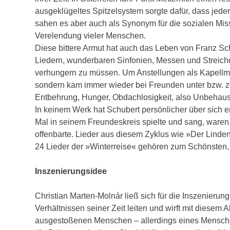
ausgeklügeltes Spitzelsystem sorgte dafür, dass jed
sahen es aber auch als Synonym für die sozialen Miss
Verelendung vieler Menschen.
Diese bittere Armut hat auch das Leben von Franz Sc
Liedern, wunderbaren Sinfonien, Messen und Streichqu
verhungern zu müssen. Um Anstellungen als Kapellmei
sondern kam immer wieder bei Freunden unter bzw. zo
Entbehrung, Hunger, Obdachlosigkeit, also Unbehaus
In keinem Werk hat Schubert persönlicher über sich erz
Mal in seinem Freundeskreis spielte und sang, waren 
offenbarte. Lieder aus diesem Zyklus wie »Der Lind
24 Lieder der »Winterreise« gehören zum Schönsten, 
Inszenierungsidee
Christian Marten-Molnár ließ sich für die Inszenier
Verhältnissen seiner Zeit leiten und wirft mit diesem
ausgestoßenen Menschen – allerdings eines Menschen