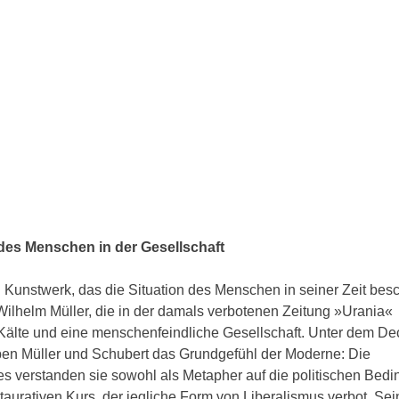
 des Menschen in der Gesellschaft
 Kunstwerk, das die Situation des Menschen in seiner Zeit besc
Wilhelm Müller, die in der damals verbotenen Zeitung »Urania«
 Kälte und eine menschenfeindliche Gesellschaft. Unter dem D
ben Müller und Schubert das Grundgefühl der Moderne: Die
es verstanden sie sowohl als Metapher auf die politischen Bed
estaurativen Kurs, der jegliche Form von Liberalismus verbot. Sei