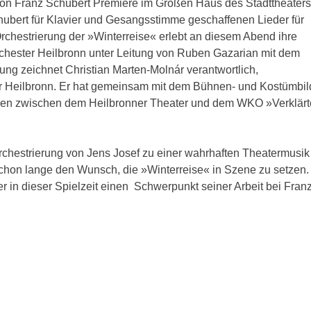
on Franz Schubert Premiere im Großen Haus des Stadttheaters.
ubert für Klavier und Gesangsstimme geschaffenen Lieder für
rchestrierung der »Winterreise« erlebt an diesem Abend ihre
hester Heilbronn unter Leitung von Ruben Gazarian mit dem
ung zeichnet Christian Marten-Molnár verantwortlich,
r Heilbronn. Er hat gemeinsam mit dem Bühnen- und Kostümbil
nen zwischen dem Heilbronner Theater und dem WKO »Verklär
rchestrierung von Jens Josef zu einer wahrhaften Theatermusik 
chon lange den Wunsch, die »Winterreise« in Szene zu setzen. 
 in dieser Spielzeit einen Schwerpunkt seiner Arbeit bei Fran