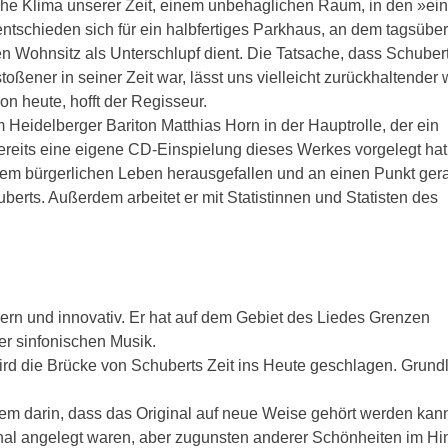
iche Klima unserer Zeit, einem unbehaglichen Raum, in den »e
e entschieden sich für ein halbfertiges Parkhaus, an dem tagsübe
 Wohnsitz als Unterschlupf dient. Die Tatsache, dass Schubert
ßener in seiner Zeit war, lässt uns vielleicht zurückhaltender 
 heute, hofft der Regisseur.
 Heidelberger Bariton Matthias Horn in der Hauptrolle, der ein
ereits eine eigene CD-Einspielung dieses Werkes vorgelegt hat
em bürgerlichen Leben herausgefallen und an einen Punkt gerat
berts. Außerdem arbeitet er mit Statistinnen und Statisten des
n und innovativ. Er hat auf dem Gebiet des Liedes Grenzen
er sinfonischen Musik.
rd die Brücke von Schuberts Zeit ins Heute geschlagen. Grund
llem darin, dass das Original auf neue Weise gehört werden kan
ginal angelegt waren, aber zugunsten anderer Schönheiten im Hi