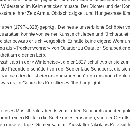
er Widerstand im Keim ersticken musste. Der Dichter und der Ko
stände ihrer Zeit: Armut, Obdachlosigkeit und Hungersnöte führ
hubert (1797-1828) geprägt. Der heute unsterbliche Schöpfer v
artetten konnte von seiner Kunst nicht leben und fürchtete, e
ster bewarb er sich vergeblich. Er hatte keine eigene Wohnun
g als »Trockenwohner« von Quartier zu Quartier. Schubert erl
theit am eigenen Leib.
ählt als in der »Winterreise«, die er 1827 schuf. Als er sie zum
die Freunde erschüttert von der Seelenlage Schuberts, die sich
enbaum« oder der »Leierkastenmann« berühren uns noch heute 
was es im Genre des Kunstliedes überhaupt gibt.
ung dieses Musiktheaterabends vom Leben Schuberts und den pol
 Abend einen Blick in die Seele eines einsamen, von der Gesells
 unserer Tage. Gemeinsam mit Ausstatter Nikolaus Porz sucht