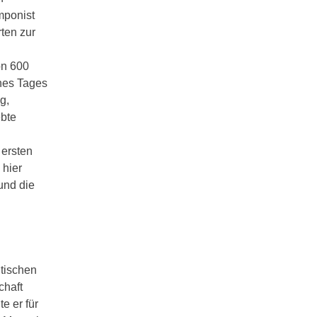
mponist
ten zur
on 600
ines Tages
g,
ebte
 ersten
 hier
und die
itischen
chaft
e er für