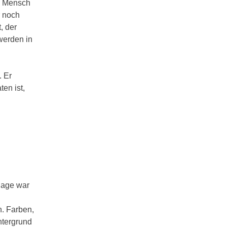
in Mensch
r noch
, der
werden in
. Er
en ist,
lage war
n. Farben,
ntergrund