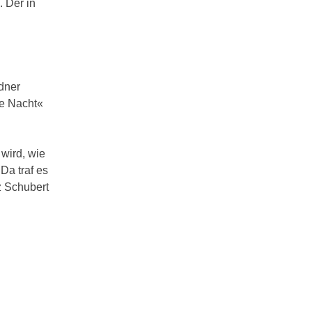
 Der in
dner
te Nacht«
wird, wie
Da traf es
z Schubert