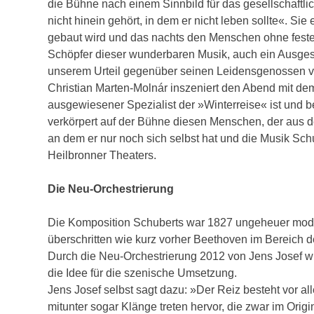
die Bühne nach einem Sinnbild für das gesellschaftl
nicht hinein gehört, in dem er nicht leben sollte«. Si
gebaut wird und das nachts den Menschen ohne festen
Schöpfer dieser wunderbaren Musik, auch ein Ausgesto
unserem Urteil gegenüber seinen Leidensgenossen von
Christian Marten-Molnár inszeniert den Abend mit dem
ausgewiesener Spezialist der »Winterreise« ist und b
verkörpert auf der Bühne diesen Menschen, der aus d
an dem er nur noch sich selbst hat und die Musik Schu
Heilbronner Theaters.
Die Neu-Orchestrierung
Die Komposition Schuberts war 1827 ungeheuer moder
überschritten wie kurz vorher Beethoven im Bereich d
Durch die Neu-Orchestrierung 2012 von Jens Josef wi
die Idee für die szenische Umsetzung.
Jens Josef selbst sagt dazu: »Der Reiz besteht vor a
mitunter sogar Klänge treten hervor, die zwar im Ori