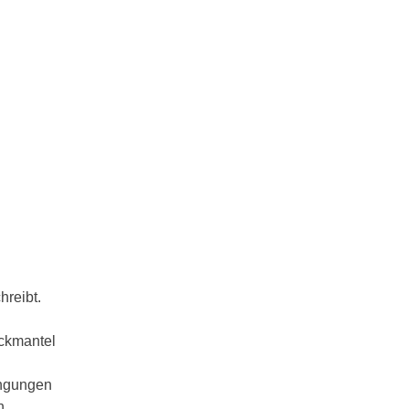
hreibt.
eckmantel
ingungen
n