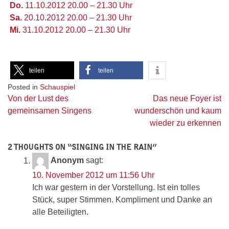
Do.
11.10.2012 20.00 – 21.30 Uhr
Sa.
20.10.2012 20.00 – 21.30 Uhr
Mi.
31.10.2012 20.00 – 21.30 Uhr
teilen
teilen
Posted in
Schauspiel
Beitragsnavigation
Von der Lust des
Das neue Foyer ist
gemeinsamen Singens
wunderschön und kaum
wieder zu erkennen
2 THOUGHTS ON “
SINGING IN THE RAIN
”
Anonym
sagt:
10. November 2012 um 11:56 Uhr
Ich war gestern in der Vorstellung. Ist ein tolles
Stück, super Stimmen. Kompliment und Danke an
alle Beteiligten.