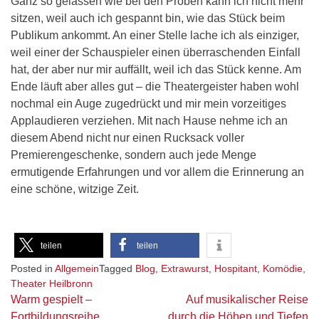
Ganz so gelassen wie bei den Proben kann ich nicht mehr
sitzen, weil auch ich gespannt bin, wie das Stück beim
Publikum ankommt. An einer Stelle lache ich als einziger,
weil einer der Schauspieler einen überraschenden Einfall
hat, der aber nur mir auffällt, weil ich das Stück kenne. Am
Ende läuft aber alles gut – die Theatergeister haben wohl
nochmal ein Auge zugedrückt und mir mein vorzeitiges
Applaudieren verziehen. Mit nach Hause nehme ich an
diesem Abend nicht nur einen Rucksack voller
Premierengeschenke, sondern auch jede Menge
ermutigende Erfahrungen und vor allem die Erinnerung an
eine schöne, witzige Zeit.
teilen
teilen
Posted in
Allgemein
Tagged
Blog
,
Extrawurst
,
Hospitant
,
Komödie
,
Theater Heilbronn
Beitragsnavigation
Warm gespielt –
Auf musikalischer Reise
Fortbildungsreihe
durch die Höhen und Tiefen