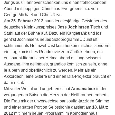
Jungs aus Hannover schenken uns einen frohlockenden
Abend mit poppigen Christmas-Evergreens u.a. von
George Michael und Chris Rea.
Am
25. Februar 2012
baut der diesjährige Gewinner des
deutschen Kleinkunstpreises
Jess Jochimsen
Tisch und
Stuhl auf der Bühne auf. Dazu ein Kaltgetränk und los
geht’s! Jochimsens neues Soloprogramm »Durst ist
schlimmer als Heimweh« ist kein herkömmliches, sondern
ein tragikomisches Roadmovie zum Zurücklehnen, ein
entspannt-literarischer Heimatabend mit ungewissem
Ausgang. Ihm gelingt es, grandios komisch zu sein, ohne
je albern und oberflächlich zu werden. Mehr als ein
Akkordeon, eine Gitarre und einen Dia-Projektor braucht er
dafür nicht.
Mit voller Wucht und ungebremst hat
Annamateur
in der
vergangenen Saison die Herzen der Heilbronner erobert.
Die Frau mit der unverwechselbar soulig-jazzigen Stimme
und einer satten Portion Selbstironie gastiert am
18. März
2012
mit ihrem neuen Programm im Komödienhaus.