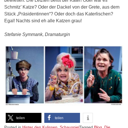
bewiesen: Die Letzten beißt der Kater! Oder war es
Schmitz’ Katze? Oder der Dackel von der Grete, aus dem
Stück „Präsidentinnen“? Oder doch das Katerlischen?
Egal! Nachts sind eh alle Katzen grau!
Stefanie Symmank, Dramaturgin
teilen
teilen
Posted in
Hinter den Kulissen
,
Schauspiel
Tagged
Blog
,
Die