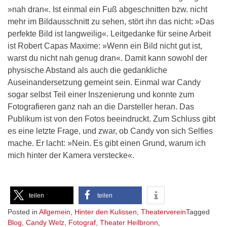
»nah dran«. Ist einmal ein Fuß abgeschnitten bzw. nicht
mehr im Bildausschnitt zu sehen, stört ihn das nicht: »Das
perfekte Bild ist langweilig«. Leitgedanke für seine Arbeit
ist Robert Capas Maxime: »Wenn ein Bild nicht gut ist,
warst du nicht nah genug dran«. Damit kann sowohl der
physische Abstand als auch die gedankliche
Auseinandersetzung gemeint sein. Einmal war Candy
sogar selbst Teil einer Inszenierung und konnte zum
Fotografieren ganz nah an die Darsteller heran. Das
Publikum ist von den Fotos beeindruckt. Zum Schluss gibt
es eine letzte Frage, und zwar, ob Candy von sich Selfies
mache. Er lacht: »Nein. Es gibt einen Grund, warum ich
mich hinter der Kamera verstecke«.
teilen
teilen
Posted in
Allgemein
,
Hinter den Kulissen
,
Theaterverein
Tagged
Blog
,
Candy Welz
,
Fotograf
,
Theater Heilbronn
,