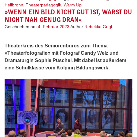
Heilbronn
,
Theaterpädagogik
,
Warm Up
»WENN EIN BILD NICHT GUT IST, WARST DU
NICHT NAH GENUG DRAN«
Geschrieben am
4. Februar 2023
Author
Rebekka Gogl
Theaterkreis des Seniorenbüros zum Thema
»Theaterfotografie« mit Fotograf Candy Welz und
Dramaturgin Sophie Püschel. Mit dabei ist außerdem
eine Schulklasse vom Kolping Bildungswerk.