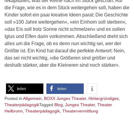
rekapituliert, was der Reihe nach im Stück geschah. Auf
die Frage, wie es in dem Stück weitergehen soll, haben die
Kinder sofort ein paar kreative Ideen parat: Die Geschichte
soll »100 Jahre weitergehen«, »ein Einhorn soll sterben«,
«das Eis soll trotz Sonne nicht schmelzen« und es sollen
Iglus und Elfen darin vorkommen. Abschließend dreht sich
alles um die Frage, ob es denn nun wichtig sei, wer der
Größte ist. Ein Kind hat darauf die perfekte Antwort: Nein,
das sei nicht wichtig, »die Größeren sind größer und
deshalb stärker, aber die Kleineren sind noch stärker«.
teilen
teilen
Posted in
Allgemein
,
BOXX Junges Theater
,
Hintergründiges
,
Theaterpädagogik
Tagged
Blog
,
Junges Theater
,
Theater
Heilbronn
,
Theaterpädagogik
,
Theatervermittlung