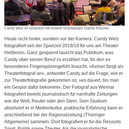
Candy Welz im Gespräch mit unserer Dramaturgin Sophie Püschel.
Heute nicht hinter, sondern vor der Kamera: Candy Welz
fotografiert seit der Spielzeit 2018/19 für uns am Theater
Heilbronn. Ganz gespannt lauscht das Publikum, was
Candy über seinen Beruf zu erzählen hat, für den es
besonderes Fingerspitzengefühl braucht. »Keiner fängt als
Theaterfotograf an«, antwortet Candy auf die Frage, wie er
zur Theaterfotografie gekommen ist, »es dauert, bis man
ein Gespür dafür bekommt«. Der Fotograf aus Weimar
fotografiert bereits journalistisch für namhafte Zeitungen
wie die Welt, Reuter oder den Stern. Sein Studium
absolviert er in Medienkultur, praktische Erfahrung kann er
anschließend bei der Regionalzeitung (Thüringer
Allgemeine) sammeln. Dort fotografiert er für die Ressorts
Sport, Politik sowie Theater. Als die journalistische