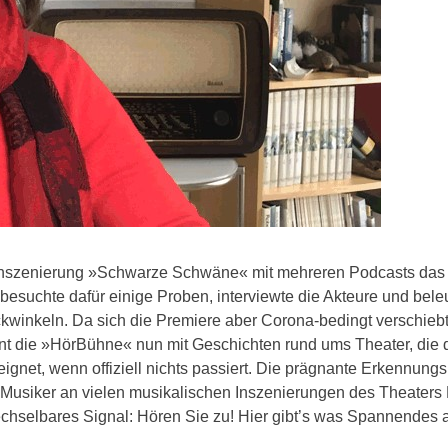
gsinszenierung »Schwarze Schwäne« mit mehreren Podcasts das
 besuchte dafür einige Proben, interviewte die Akteure und bele
ickwinkeln. Da sich die Premiere aber Corona-bedingt verschieb
innt die »HörBühne« nun mit Geschichten rund ums Theater, die
eignet, wenn offiziell nichts passiert. Die prägnante Erkennung
s Musiker an vielen musikalischen Inszenierungen des Theaters
rwechselbares Signal: Hören Sie zu! Hier gibt’s was Spannendes a