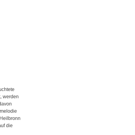
uchtete
t, werden
 davon
smelodie
 Heilbronn
uf die