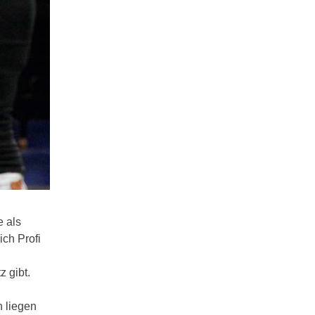
e als
ich Profi
d
z gibt.
n liegen