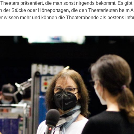
heaters präsentiert, die man sonst nirgends bekommt. Es gibt 
der Stücke oder Hörreportagen, die den Theaterleuten beim A
rer wissen mehr und können die Theaterabende als bestens info