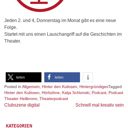
Jeden 2. und 4, Donnerstag im Monat gibt es eine neue
Folge.
Startet mit uns einen Lauschangriff auf die Geschichten im
Theater.
teilen
teilen
Posted in
Allgemein
,
Hinter den Kulissen
,
Hintergründiges
Tagged
Hinter den Kulissen
,
Hörbühne
,
Katja Schlonski
,
Podcast
,
Podcast
Theater Heilbronn
,
Theaterpodcast
Beitragsnavigation
Clubszene digital
Schnell mal kreativ sein
KATEGORIEN