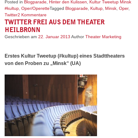
Posted in
Blogparade
,
Hinter den Kulissen
,
Kultur Tweetup Minsk
#kultup
,
Oper/Operette
Tagged
Blogparade
,
Kultup
,
Minsk
,
Oper
,
zu
Twitter
2 Kommentare
TWITTER FREI AUS DEM THEATER
Getwittert
und
HEILBRONN
geprobt
Geschrieben am
22. Januar 2013
Author
Theater Marketing
–
Live
im
Erstes Kultur Tweetup (#kultup) eines Stadttheaters
Theater
von den Proben zu „Minsk“ (UA)