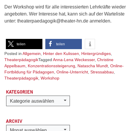
Der Workshop wird für alle interessierten Lehrkräfte wieder
angeboten. Wer Interesse hat, kann sich auf der Warteliste
unter: theaterpaedagogik@theater-hn.de anmelden.
teilen
teilen
Posted in
Allgemein
,
Hinter den Kulissen
,
Hintergründiges
,
Theaterpädagogik
Tagged
Anna-Lena Weckesser
,
Christine
Appelbaum
,
Konzentrationssteigerung
,
Natascha Mundt
,
Online-
Fortbildung für Pädagogen
,
Online-Unterricht
,
Stressabbau
,
Theaterpädagogik
,
Workshop
KATEGORIEN
Kategorien
Kategorie auswählen
ARCHIV
Archiv
Monat auswählen