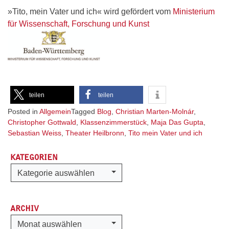
»Tito, mein Vater und ich« wird gefördert vom
Ministerium
für Wissenschaft, Forschung und Kunst
teilen
teilen
Posted in
Allgemein
Tagged
Blog
,
Christian Marten-Molnár
,
Christopher Gottwald
,
Klassenzimmerstück
,
Maja Das Gupta
,
Sebastian Weiss
,
Theater Heilbronn
,
Tito mein Vater und ich
KATEGORIEN
Kategorien
Kategorie auswählen
ARCHIV
Archiv
Monat auswählen