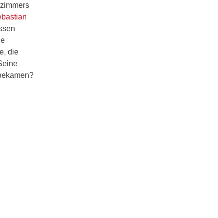
enzimmers
bastian
essen
ne
e, die
Seine
d bekamen?