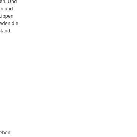
men. Und
rn und
 Lippen
Reden die
stand.
sehen,