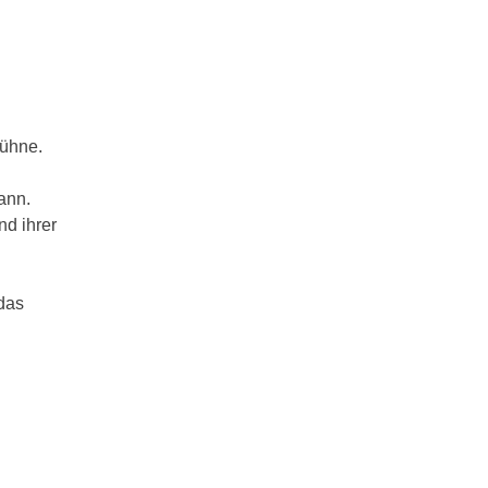
Bühne.
ann.
nd ihrer
 das