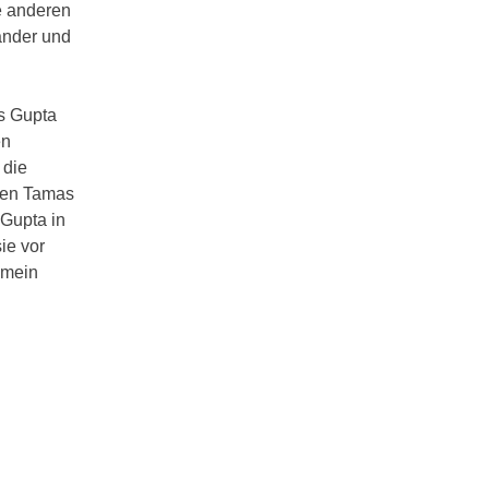
e anderen
ander und
s Gupta
en
 die
nten Tamas
 Gupta in
ie vor
 mein