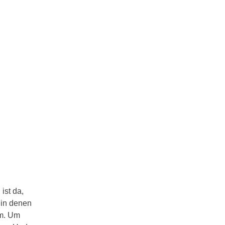
ist da,
 in denen
lm. Um