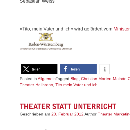
Sebastian Weiss
»Tito, mein Vater und ich« wird gefördert vom
Ministe
teilen
teilen
Posted in
Allgemein
Tagged
Blog
,
Christian Marten-Molnár
,
C
Theater Heilbronn
,
Tito mein Vater und ich
THEATER STATT UNTERRICHT
Geschrieben am
20. Februar 2012
Author
Theater Marketin