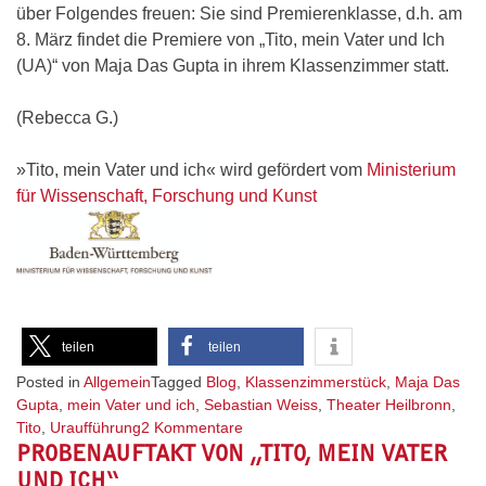
über Folgendes freuen: Sie sind Premierenklasse, d.h. am
8. März findet die Premiere von „Tito, mein Vater und Ich
(UA)“ von Maja Das Gupta in ihrem Klassenzimmer statt.
(Rebecca G.)
»Tito, mein Vater und ich« wird gefördert vom
Ministerium
für Wissenschaft, Forschung und Kunst
teilen
teilen
Posted in
Allgemein
Tagged
Blog
,
Klassenzimmerstück
,
Maja Das
Gupta
,
mein Vater und ich
,
Sebastian Weiss
,
Theater Heilbronn
,
zu
Tito
,
Uraufführung
2 Kommentare
PROBENAUFTAKT VON „TITO, MEIN VATER
Theater
statt
UND ICH“