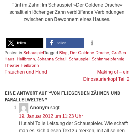
Fünf im Zahn: Im Schauspiel »Der Goldene Drache«
schafft ein löcheriger Zahn verblüffende Verbindungen
zwischen den Bewohnern eines Hauses.
teilen
teilen
Posted in
Schauspiel
Tagged
Blog
,
Der Goldene Drache
,
Großes
Haus
,
Heilbronn
,
Johanna Schall
,
Schauspiel
,
Schimmelpfennig
,
Theater Heilbronn
Beitragsnavigation
Frauchen und Hund
Making of – ein
Dinosaurierkopf Teil 2
EINE ANTWORT AUF “
VON FLIEGENDEN ZÄHNEN UND
PARALLELWELTEN
”
Anonym
sagt:
19. Januar 2012 um 11:23 Uhr
Hut ab! Tolle Leistung der Schauspieler. Wie schafft
man es, sich diesen Text zu merken, mit all seinen