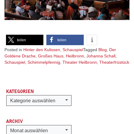
teilen
teilen
Posted in
Hinter den Kulissen
,
Schauspiel
Tagged
Blog
,
Der
Goldene Drache
,
Großes Haus
,
Heilbronn
,
Johanna Schall
,
Schauspiel
,
Schimmelpfennig
,
Theater Heilbronn
,
Theaterfrüstück
KATEGORIEN
Kategorien
Kategorie auswählen
ARCHIV
Archiv
Monat auswählen