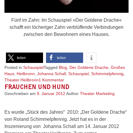
Fünf im Zahn: Im Schauspiel »Der Goldene Drache«
schafft ein löcheriger Zahn verblüffende Verbindungen
zwischen den Bewohnern eines Hauses.
teilen
teilen
Posted in
Schauspiel
Tagged
Blog
,
Der Goldene Drache
,
Großes
Haus
,
Heilbronn
,
Johanna Schall
,
Schauspiel
,
Schimmelpfennig
,
zu
Theater Heilbronn
1 Kommentar
FRAUCHEN UND HUND
Von
fliegenden
Geschrieben am
9. Januar 2012
Author
Theater Marketing
Zähnen
und
Parallelwelten
Es wurde „Stück des Jahres“ 2010: „Der Goldene Drache“
von Roland Schimmelpfennig. Jetzt hat es in der
Inszenierung von Johanna Schall am 14. Januar 2012