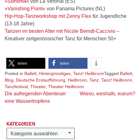
»Sonoma«
von La Veronal (ES)
»Vanishing Point«
von Panama Pictures (NL)
Hip-Hop-Tanzworkshop mit Zenny Flex
für Jugendliche
(13-18 Jahre)
Tanzen im besten Alter mit Nicole Berndt-Caccivio
–
Kreativer zeitgenössischer Tanz für Menschen 50+
teilen
teilen
Posted in
Ballett
,
Hintergründiges
,
Tanz! Heilbronn
Tagged
Ballett
,
Blog
,
Deutsche Erstaufführung
,
Heilbronn
,
Tanz
,
Tanz! Heilbronn
,
Tanzfestival
,
Theater
,
Theater Heilbronn
Beitragsnavigation
Die aufregenden Abenteuer
Wieso, weshalb, warum?
eine Wassertropfens
KATEGORIEN
Kategorien
Kategorie auswählen