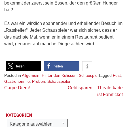
bekommt der zuerst sein Essen, der den größten Hunger
hat?
Es war ein wirklich spannender und erhellender Besuch im
„Ratskeller“. Jeder Schauspieler war sich sicher, dass er
das nächste Mal, wenn er in einem Restaurant bedient
wird, genauer auf manche Dinge achten wird.
teilen
teilen
Posted in
Allgemein
,
Hinter den Kulissen
,
Schauspiel
Tagged
Fest
,
Gastrononmie
,
Proben
,
Schauspieler
Beitragsnavigation
Carpe Diem!
Geld sparen – Theaterkarte
ist Fahrticket
KATEGORIEN
Kategorien
Kategorie auswählen