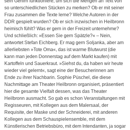
sein Gehirn funktioniere, um sich die Mengen an Text von
so unterschiedlichen Stücken zu merken? Ob er mit seiner
Frau zusammen die Texte lerne? Welche Autoren in der
DDR gespielt wurden? Ob er sich inzwischen in Heilbronn
heimisch fühlt? Was er gern in der Freizeit unternehme?
Und schließlich: »Essen Sie gern Spätzle?« – Nein,
antwortet Stefan Eichberg. Er mag gern Soljanka, aber am
allerliebsten »Tote Oma«, das ist warme Blutwurst (die
kann man jeden Donnerstag auf dem Markt kaufen) mit
Kartoffeln und Sauerkraut. »Siehst du, da haben wir heute
wieder viel gelernt«, sagt eine der Besucherinnen am
Ende zu ihrer Nachbarin. Sophie Püschel, die diese
Nachmittage am Theater Heilbronn organisiert, präsentiert
hier die gesamte Vielfalt dessen, was das Theater
Heilbronn ausmacht. So gab es schon Veranstaltungen mit
Regisseuren, mit Kollegen aus dem Malersaal, der
Requisite, der Maske und der Schneiderei, mit anderen
Kollegen aus dem Schauspielensemble, mit dem
Künstlerischen Betriebsbüro, mit dem Intendanten, ja sogar