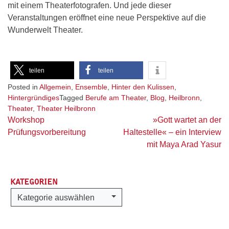
mit einem Theaterfotografen. Und jede dieser
Veranstaltungen eröffnet eine neue Perspektive auf die
Wunderwelt Theater.
teilen
teilen
Posted in
Allgemein
,
Ensemble
,
Hinter den Kulissen
,
Hintergründiges
Tagged
Berufe am Theater
,
Blog
,
Heilbronn
,
Theater
,
Theater Heilbronn
Beitragsnavigation
Workshop
»Gott wartet an der
Prüfungsvorbereitung
Haltestelle« – ein Interview
mit Maya Arad Yasur
KATEGORIEN
Kategorien
Kategorie auswählen