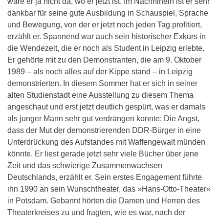
wäre er ja nicht da, wo er jetzt ist. Im Nachhinein ist er sehr
dankbar für seine gute Ausbildung in Schauspiel, Sprache
und Bewegung, von der er jetzt noch jeden Tag profitiert,
erzählt er. Spannend war auch sein historischer Exkurs in
die Wendezeit, die er noch als Student in Leipzig erlebte.
Er gehörte mit zu den Demonstranten, die am 9. Oktober
1989 – als noch alles auf der Kippe stand – in Leipzig
demonstrierten. In diesem Sommer hat er sich in seiner
alten Studienstadt eine Ausstellung zu diesem Thema
angeschaut und erst jetzt deutlich gespürt, was er damals
als junger Mann sehr gut verdrängen konnte: Die Angst,
dass der Mut der demonstrierenden DDR-Bürger in eine
Unterdrückung des Aufstandes mit Waffengewalt münden
könnte. Er liest gerade jetzt sehr viele Bücher über jene
Zeit und das schwierige Zusammenwachsen
Deutschlands, erzählt er. Sein erstes Engagement führte
ihn 1990 an sein Wunschtheater, das »Hans-Otto-Theater«
in Potsdam. Gebannt hörten die Damen und Herren des
Theaterkreises zu und fragten, wie es war, nach der